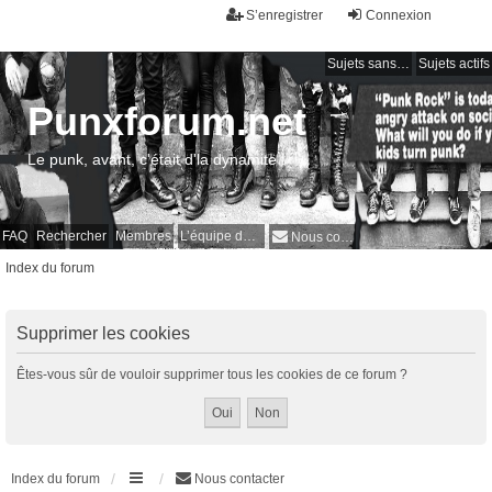
S’enregistrer
Connexion
Sujets sans réponse
Sujets actifs
Punxforum.net
Le punk, avant, c'était d'la dynamite !
FAQ
Rechercher
Membres
L’équipe du forum
Nous contacter
Index du forum
Supprimer les cookies
Êtes-vous sûr de vouloir supprimer tous les cookies de ce forum ?
Index du forum
Nous contacter