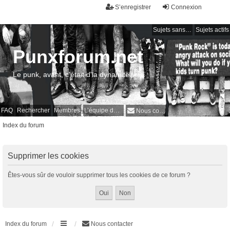
S’enregistrer
Connexion
Sujets sans réponse
Sujets actifs
Punxforum.net
Le punk, avant, c'était d'la dynamite !
FAQ
Rechercher
Membres
L’équipe du forum
Nous contacter
Index du forum
Supprimer les cookies
Êtes-vous sûr de vouloir supprimer tous les cookies de ce forum ?
Index du forum
Nous contacter