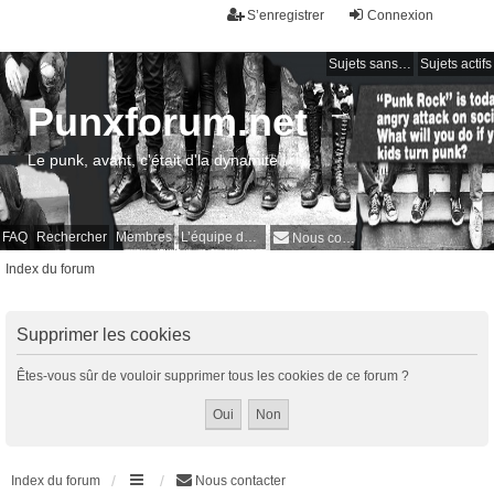
S’enregistrer
Connexion
Sujets sans réponse
Sujets actifs
Punxforum.net
Le punk, avant, c'était d'la dynamite !
FAQ
Rechercher
Membres
L’équipe du forum
Nous contacter
Index du forum
Supprimer les cookies
Êtes-vous sûr de vouloir supprimer tous les cookies de ce forum ?
Index du forum
Nous contacter