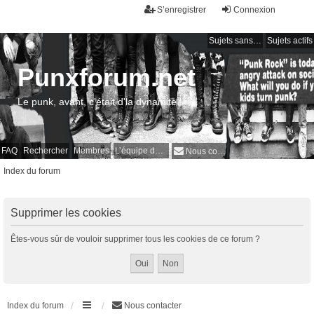
S’enregistrer
Connexion
Sujets sans réponse
Sujets actifs
Punxforum.net
Le punk, avant, c'était d'la dynamite !
FAQ
Rechercher
Membres
L’équipe du forum
Nous contacter
Index du forum
Supprimer les cookies
Êtes-vous sûr de vouloir supprimer tous les cookies de ce forum ?
Index du forum
Nous contacter