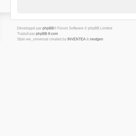
Développé par
phpBB
® Forum Software © phpBB Limited
Traduit par
phpBB-fr.com
Style we_universal created by
INVENTEA
&
nextgen