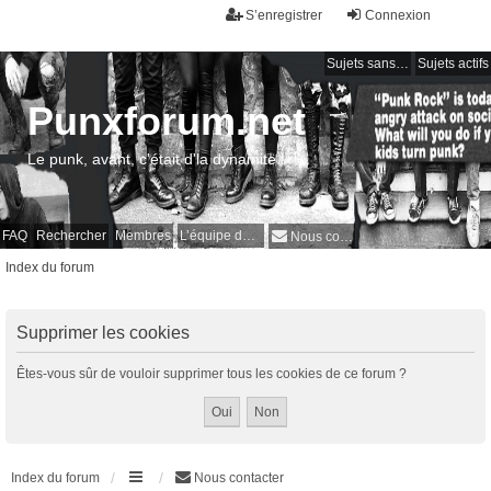
S’enregistrer
Connexion
Sujets sans réponse
Sujets actifs
Punxforum.net
Le punk, avant, c'était d'la dynamite !
FAQ
Rechercher
Membres
L’équipe du forum
Nous contacter
Index du forum
Supprimer les cookies
Êtes-vous sûr de vouloir supprimer tous les cookies de ce forum ?
Index du forum
Nous contacter