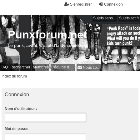
S’enregistrer
Connexion
Sujets sans réponse
Sujets actifs
Punxforum.net
Le punk, avant, c'était d'la dynamite !
FAQ
Rechercher
Membres
L’équipe du forum
Nous contacter
Index du forum
Connexion
Nom d’utilisateur :
Mot de passe :