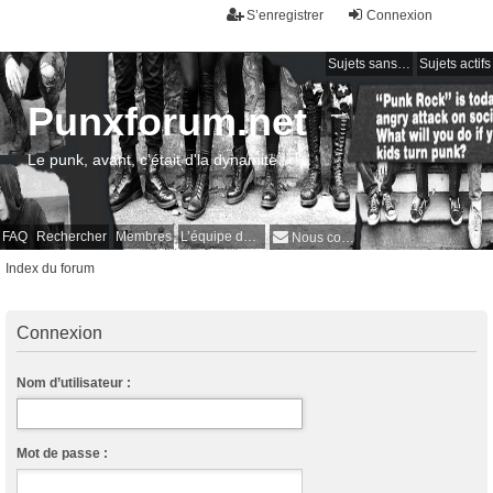
S’enregistrer
Connexion
Sujets sans réponse
Sujets actifs
Punxforum.net
Le punk, avant, c'était d'la dynamite !
FAQ
Rechercher
Membres
L’équipe du forum
Nous contacter
Index du forum
Connexion
Nom d’utilisateur :
Mot de passe :