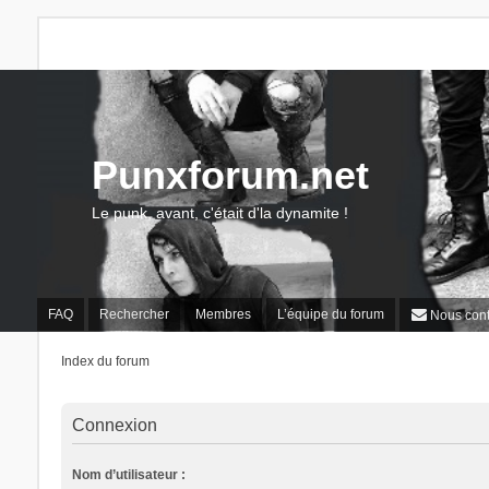
Punxforum.net
Le punk, avant, c'était d'la dynamite !
FAQ
Rechercher
Membres
L’équipe du forum
Nous cont
Index du forum
Connexion
Nom d’utilisateur :