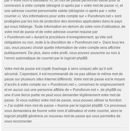
par « votre nom d’utilisateur »), un mot de passe personnel utilisé pour la
connexion à votre compte (désigné ci-après par « votre mot de passe »), et
une adresse courriel personnelle valide (désignée ci-après par « votre
courriel »). Vos informations pour votre compte sur « Punxforum.net » sont
protégées par les lois de protection des données applicables dans le pays
qui nous héberge. Toute information en-dehors de votre nom d’utilisateur, de
votre mot de passe et de votre adresse courriel requise par
« Punxforum.net » durant la procédure d’enregistrement, qu’elle soit
obligatoire ou non, reste à la discrétion de « Punxforum.net ». Dans tous les
cas, vous pouvez choisir quelle information de votre compte sera affichée
publiquement. De plus, dans votre profil, vous pouvez souscrire ou non à
l’envoi automatique de courriel par le logiciel phpBB.
Votre mot de passe est crypté (hashage à sens unique) afin qu’il soit
sécurisé. Cependant, il est recommandé de ne pas utiliser le même mot de
passe sur plusieurs sites Internet différents. Votre mot de passe est le moyen
d’accès à votre compte sur « Punxforum.net », conservez-le soigneusement
et en aucun cas une personne affiliée de « Punxforum.net », de phpBB ou
une d’une tierce partie ne peut vous demander légitimement votre mot de
passe. Si vous oubliez votre mot de passe, vous pouvez utiliser la fonction
« J’ai oublié mon mot de passe » fournie par le logiciel phpBB. Ce processus
vous demandera de fournir votre nom d’utilisateur et votre courriel, alors le
logiciel phpBB générera un nouveau mot de passe qui vous permettra de
vous reconnecter.