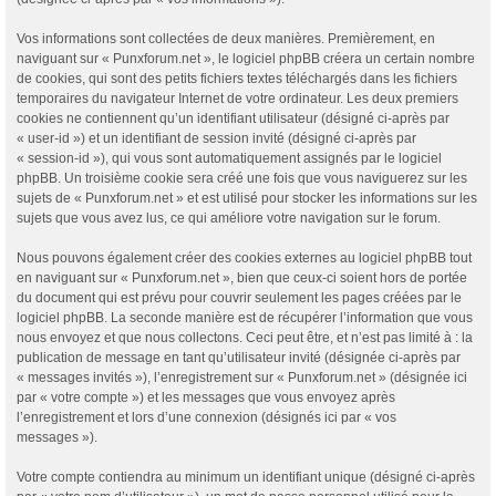
Vos informations sont collectées de deux manières. Premièrement, en
naviguant sur « Punxforum.net », le logiciel phpBB créera un certain nombre
de cookies, qui sont des petits fichiers textes téléchargés dans les fichiers
temporaires du navigateur Internet de votre ordinateur. Les deux premiers
cookies ne contiennent qu’un identifiant utilisateur (désigné ci-après par
« user-id ») et un identifiant de session invité (désigné ci-après par
« session-id »), qui vous sont automatiquement assignés par le logiciel
phpBB. Un troisième cookie sera créé une fois que vous naviguerez sur les
sujets de « Punxforum.net » et est utilisé pour stocker les informations sur les
sujets que vous avez lus, ce qui améliore votre navigation sur le forum.
Nous pouvons également créer des cookies externes au logiciel phpBB tout
en naviguant sur « Punxforum.net », bien que ceux-ci soient hors de portée
du document qui est prévu pour couvrir seulement les pages créées par le
logiciel phpBB. La seconde manière est de récupérer l’information que vous
nous envoyez et que nous collectons. Ceci peut être, et n’est pas limité à : la
publication de message en tant qu’utilisateur invité (désignée ci-après par
« messages invités »), l’enregistrement sur « Punxforum.net » (désignée ici
par « votre compte ») et les messages que vous envoyez après
l’enregistrement et lors d’une connexion (désignés ici par « vos
messages »).
Votre compte contiendra au minimum un identifiant unique (désigné ci-après