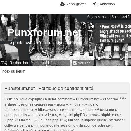
S’enregistrer
Connexion
Sujets sans réponse
Sujets actifs
Punxforum.net
Le punk, avant, c'était d'la dynamite !
FAQ
Rechercher
Membres
L’équipe du forum
Nous contacter
Index du forum
Punxforum.net - Politique de confidentialité
Cette politique explique en détail comment « Punxforum.net » et ses sociétés
affiliées (désignés ci-après par « nous », « notre », « nos »,
« Punxforum.net », « https://www.punxforum.net ») et phpBB (désigné ci-
après par « ils », « eux », « leur », « logiciel phpBB », « www.phpbb.com »,
« phpBB Limited », « Équipes phpBB ») utilisent n’importe quelle information
collectée pendant n’importe quelle session d’utilisation de votre part
(désignée ci-après par « vos informations »).