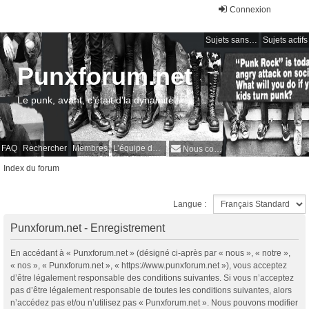
Connexion
Sujets sans réponse
Sujets actifs
Punxforum.net
Le punk, avant, c'était d'la dynamite !
FAQ
Rechercher
Membres
L’équipe du forum
Nous contacter
Index du forum
Langue :
Punxforum.net - Enregistrement
En accédant à « Punxforum.net » (désigné ci-après par « nous », « notre »,
« nos », « Punxforum.net », « https://www.punxforum.net »), vous acceptez
d’être légalement responsable des conditions suivantes. Si vous n’acceptez
pas d’être légalement responsable de toutes les conditions suivantes, alors
n’accédez pas et/ou n’utilisez pas « Punxforum.net ». Nous pouvons modifier