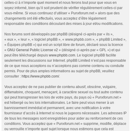
celles-ci à n’importe quel moment et nous ferons tout pour que vous en
soyez informé, bien qu’il soit prudent de vérifier régulièrement celles-ci par
vous-même. Si vous continuez d’utiliser « Punxforum.net » alors que des
changements ont été effectués, vous acceptez d’être légalement
responsable des conditions découlant des mises à jour et/ou modifications.
Nos forums sont développés par phpBB (désigné ci-après par « ils »,
« eux », « leur », « logiciel phpBB », « www.phpbb.com », « phpBB Limited »,
« Équipes phpBB ») qui est un script libre de forum, déclaré sous la licence
«
GNU General Public License v2
» (désigné ci-après par « GPL ») et qui
peut être téléchargé depuis
www.phpbb.com
. Le logiciel phpBB facilite
seulement les discussions sur Internet. phpBB Limited n’est pas responsable
de ce que nous acceptons ou n’acceptons pas comme contenu ou conduite
permis. Pour de plus amples informations au sujet de phpBB, veuillez
consulter :
https://www.phpbb.com/
.
Vous acceptez de ne pas publier de contenu abusif, obscène, vulgaire,
diffamatoire, choquant, menaçant, à caractère sexuel ou tout autre contenu
qui peut transgresser les lois de votre pays, du pays où « Punxforum.net »
est hébergé ou les lois internationales. Le faire peut vous mener à un
bannissement immédiat et permanent, avec une notification à votre
fournisseur d’accès à Internet si nous le jugeons nécessaire. Les adresses IP
de tous les messages sont enregistrées pour aider au renforcement de ces
conditions. Vous acceptez que « Punxforum.net » supprime, modifie, déplace
ou verrouille n’importe quel sujet lorsque nous estimons que cela est