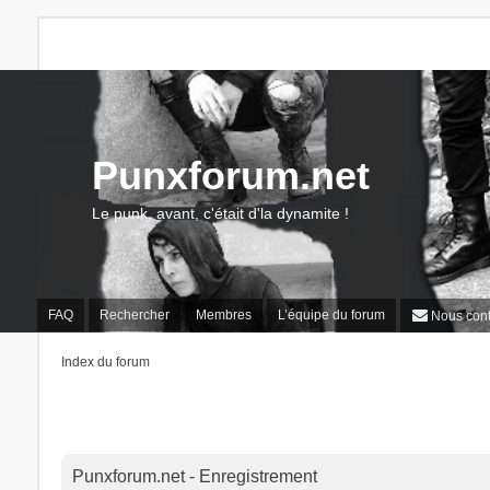
Punxforum.net
Le punk, avant, c'était d'la dynamite !
FAQ
Rechercher
Membres
L’équipe du forum
Nous cont
Index du forum
Punxforum.net - Enregistrement