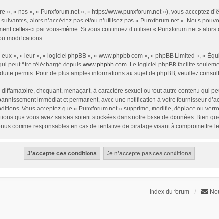
re », « nos », « Punxforum.net », « https://www.punxforum.net »), vous acceptez d’
suivantes, alors n’accédez pas et/ou n’utilisez pas « Punxforum.net ». Nous pouvon
rement celles-ci par vous-même. Si vous continuez d’utiliser « Punxforum.net » alor
u modifications.
eux », « leur », « logiciel phpBB », « www.phpbb.com », « phpBB Limited », « Équip
qui peut être téléchargé depuis
www.phpbb.com
. Le logiciel phpBB facilite seulem
te permis. Pour de plus amples informations au sujet de phpBB, veuillez consult
diffamatoire, choquant, menaçant, à caractère sexuel ou tout autre contenu qui peu
 bannissement immédiat et permanent, avec une notification à votre fournisseur d’a
itions. Vous acceptez que « Punxforum.net » supprime, modifie, déplace ou verrou
ions que vous avez saisies soient stockées dans notre base de données. Bien que c
tenus comme responsables en cas de tentative de piratage visant à compromettre l
Index du forum
Nou