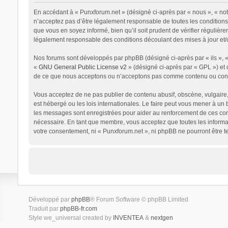
En accédant à « Punxforum.net » (désigné ci-après par « nous », « not
n’acceptez pas d’être légalement responsable de toutes les conditions 
que vous en soyez informé, bien qu’il soit prudent de vérifier réguliè
légalement responsable des conditions découlant des mises à jour et/o
Nos forums sont développés par phpBB (désigné ci-après par « ils », « 
«
GNU General Public License v2
» (désigné ci-après par « GPL ») et 
de ce que nous acceptons ou n’acceptons pas comme contenu ou condui
Vous acceptez de ne pas publier de contenu abusif, obscène, vulgaire, 
est hébergé ou les lois internationales. Le faire peut vous mener à un
les messages sont enregistrées pour aider au renforcement de ces cond
nécessaire. En tant que membre, vous acceptez que toutes les informat
votre consentement, ni « Punxforum.net », ni phpBB ne pourront être 
Développé par
phpBB
® Forum Software © phpBB Limited
Traduit par
phpBB-fr.com
Style we_universal created by
INVENTEA
&
nextgen