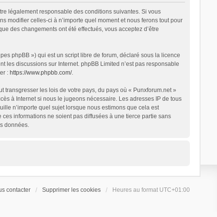
être légalement responsable des conditions suivantes. Si vous
s modifier celles-ci à n’importe quel moment et nous ferons tout pour
s que des changements ont été effectués, vous acceptez d’être
es phpBB ») qui est un script libre de forum, déclaré sous la licence
ent les discussions sur Internet. phpBB Limited n’est pas responsable
er :
https://www.phpbb.com/
.
t transgresser les lois de votre pays, du pays où « Punxforum.net »
ccès à Internet si nous le jugeons nécessaire. Les adresses IP de tous
ille n’importe quel sujet lorsque nous estimons que cela est
es informations ne soient pas diffusées à une tierce partie sans
es données.
s contacter
Supprimer les cookies
Heures au format
UTC+01:00