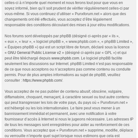
celles-ci à n’importe quel moment et nous ferons tout pour que vous en
soyez informé, bien qu’il soit prudent de vérifier régulièrement celles-ci par
vous-même. Si vous continuez d’utiliser « Punxforum.net » alors que des
changements ont été effectués, vous acceptez d’être légalement
responsable des conditions découlant des mises à jour et/ou modifications.
Nos forums sont développés par phpBB (désigné ci-après par « ils »,
« eux », « leur », « logiciel phpBB », « www.phpbb.com », « phpBB Limited »,
« Équipes phpBB ») qui est un script libre de forum, déclaré sous la licence
«
GNU General Public License v2
» (désigné ci-après par « GPL ») et qui
peut être téléchargé depuis
www.phpbb.com
. Le logiciel phpBB facilite
seulement les discussions sur Internet. phpBB Limited n’est pas responsable
de ce que nous acceptons ou n’acceptons pas comme contenu ou conduite
permis. Pour de plus amples informations au sujet de phpBB, veuillez
consulter :
https://www.phpbb.com/
.
Vous acceptez de ne pas publier de contenu abusif, obscène, vulgaire,
diffamatoire, choquant, menaçant, à caractère sexuel ou tout autre contenu
qui peut transgresser les lois de votre pays, du pays où « Punxforum.net »
est hébergé ou les lois internationales. Le faire peut vous mener à un
bannissement immédiat et permanent, avec une notification à votre
fournisseur d’accès à Internet si nous le jugeons nécessaire. Les adresses IP
de tous les messages sont enregistrées pour aider au renforcement de ces
conditions. Vous acceptez que « Punxforum.net » supprime, modifie, déplace
ou verrouille n’importe quel sujet lorsque nous estimons que cela est