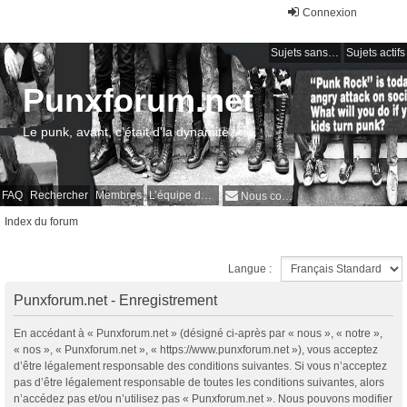
Connexion
Sujets sans réponse
Sujets actifs
Punxforum.net
Le punk, avant, c'était d'la dynamite !
FAQ
Rechercher
Membres
L’équipe du forum
Nous contacter
Index du forum
Langue :
Punxforum.net - Enregistrement
En accédant à « Punxforum.net » (désigné ci-après par « nous », « notre »,
« nos », « Punxforum.net », « https://www.punxforum.net »), vous acceptez
d’être légalement responsable des conditions suivantes. Si vous n’acceptez
pas d’être légalement responsable de toutes les conditions suivantes, alors
n’accédez pas et/ou n’utilisez pas « Punxforum.net ». Nous pouvons modifier