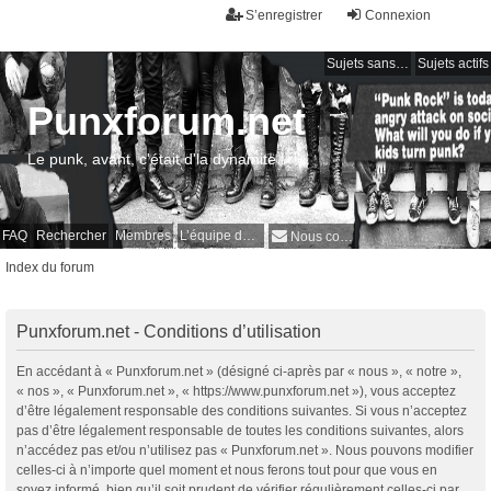
S’enregistrer
Connexion
Sujets sans réponse
Sujets actifs
Punxforum.net
Le punk, avant, c'était d'la dynamite !
FAQ
Rechercher
Membres
L’équipe du forum
Nous contacter
Index du forum
Punxforum.net - Conditions d’utilisation
En accédant à « Punxforum.net » (désigné ci-après par « nous », « notre »,
« nos », « Punxforum.net », « https://www.punxforum.net »), vous acceptez
d’être légalement responsable des conditions suivantes. Si vous n’acceptez
pas d’être légalement responsable de toutes les conditions suivantes, alors
n’accédez pas et/ou n’utilisez pas « Punxforum.net ». Nous pouvons modifier
celles-ci à n’importe quel moment et nous ferons tout pour que vous en
soyez informé, bien qu’il soit prudent de vérifier régulièrement celles-ci par