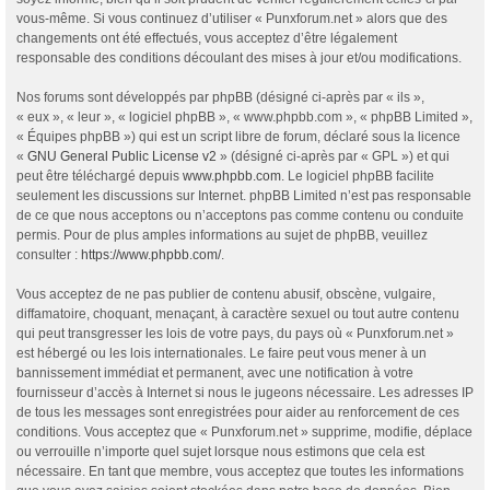
vous-même. Si vous continuez d’utiliser « Punxforum.net » alors que des
changements ont été effectués, vous acceptez d’être légalement
responsable des conditions découlant des mises à jour et/ou modifications.
Nos forums sont développés par phpBB (désigné ci-après par « ils »,
« eux », « leur », « logiciel phpBB », « www.phpbb.com », « phpBB Limited »,
« Équipes phpBB ») qui est un script libre de forum, déclaré sous la licence
«
GNU General Public License v2
» (désigné ci-après par « GPL ») et qui
peut être téléchargé depuis
www.phpbb.com
. Le logiciel phpBB facilite
seulement les discussions sur Internet. phpBB Limited n’est pas responsable
de ce que nous acceptons ou n’acceptons pas comme contenu ou conduite
permis. Pour de plus amples informations au sujet de phpBB, veuillez
consulter :
https://www.phpbb.com/
.
Vous acceptez de ne pas publier de contenu abusif, obscène, vulgaire,
diffamatoire, choquant, menaçant, à caractère sexuel ou tout autre contenu
qui peut transgresser les lois de votre pays, du pays où « Punxforum.net »
est hébergé ou les lois internationales. Le faire peut vous mener à un
bannissement immédiat et permanent, avec une notification à votre
fournisseur d’accès à Internet si nous le jugeons nécessaire. Les adresses IP
de tous les messages sont enregistrées pour aider au renforcement de ces
conditions. Vous acceptez que « Punxforum.net » supprime, modifie, déplace
ou verrouille n’importe quel sujet lorsque nous estimons que cela est
nécessaire. En tant que membre, vous acceptez que toutes les informations