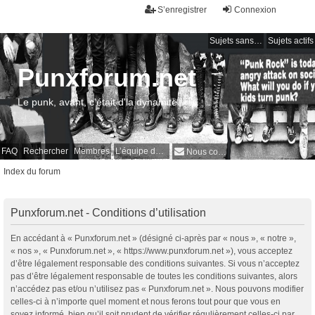
S’enregistrer
Connexion
Sujets sans réponse
Sujets actifs
Punxforum.net
Le punk, avant, c'était d'la dynamite !
FAQ
Rechercher
Membres
L’équipe du forum
Nous contacter
Index du forum
Punxforum.net - Conditions d’utilisation
En accédant à « Punxforum.net » (désigné ci-après par « nous », « notre »,
« nos », « Punxforum.net », « https://www.punxforum.net »), vous acceptez
d’être légalement responsable des conditions suivantes. Si vous n’acceptez
pas d’être légalement responsable de toutes les conditions suivantes, alors
n’accédez pas et/ou n’utilisez pas « Punxforum.net ». Nous pouvons modifier
celles-ci à n’importe quel moment et nous ferons tout pour que vous en
soyez informé, bien qu’il soit prudent de vérifier régulièrement celles-ci par