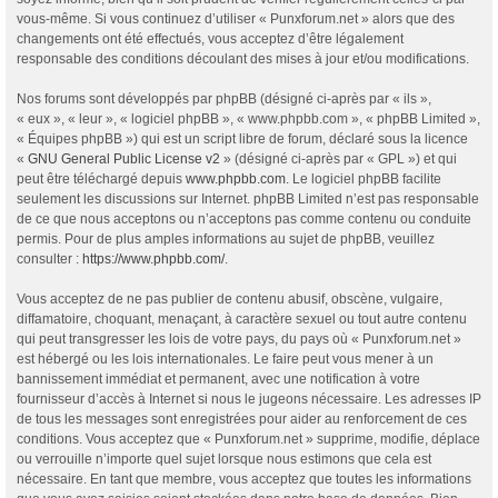
vous-même. Si vous continuez d’utiliser « Punxforum.net » alors que des
changements ont été effectués, vous acceptez d’être légalement
responsable des conditions découlant des mises à jour et/ou modifications.
Nos forums sont développés par phpBB (désigné ci-après par « ils »,
« eux », « leur », « logiciel phpBB », « www.phpbb.com », « phpBB Limited »,
« Équipes phpBB ») qui est un script libre de forum, déclaré sous la licence
«
GNU General Public License v2
» (désigné ci-après par « GPL ») et qui
peut être téléchargé depuis
www.phpbb.com
. Le logiciel phpBB facilite
seulement les discussions sur Internet. phpBB Limited n’est pas responsable
de ce que nous acceptons ou n’acceptons pas comme contenu ou conduite
permis. Pour de plus amples informations au sujet de phpBB, veuillez
consulter :
https://www.phpbb.com/
.
Vous acceptez de ne pas publier de contenu abusif, obscène, vulgaire,
diffamatoire, choquant, menaçant, à caractère sexuel ou tout autre contenu
qui peut transgresser les lois de votre pays, du pays où « Punxforum.net »
est hébergé ou les lois internationales. Le faire peut vous mener à un
bannissement immédiat et permanent, avec une notification à votre
fournisseur d’accès à Internet si nous le jugeons nécessaire. Les adresses IP
de tous les messages sont enregistrées pour aider au renforcement de ces
conditions. Vous acceptez que « Punxforum.net » supprime, modifie, déplace
ou verrouille n’importe quel sujet lorsque nous estimons que cela est
nécessaire. En tant que membre, vous acceptez que toutes les informations