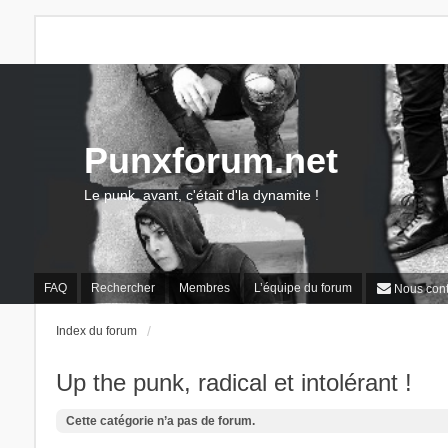
Punxforum.net
Le punk, avant, c'était d'la dynamite !
FAQ
Rechercher
Membres
L’équipe du forum
Nous cont
Index du forum
Up the punk, radical et intolérant !
Cette catégorie n’a pas de forum.