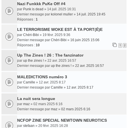
Nazi Funkkk PuKe Off #4
par
Punk is dead
» 14 juil. 2025 16:31
Dernier message par
kolonel muller
»
14 juil. 2025 19:45
Réponses :
1
LE TERRORISME WOKE EST À TA PORT(É)E
par
Chéri-Bibi
» 19 févr. 2025 9:36
Dernier message par
Chéri-Bibi
»
16 juin 2025 15:06
Réponses :
10
1
2
Up The Zines ! 26 : The fanzinator
par
up the zines !
» 22 avr. 2025 16:57
Dernier message par
up the zines !
»
22 avr. 2025 16:57
MALEDICTIONS numéro 3
par
Camille
» 12 avr. 2025 8:17
Dernier message par
Camille
»
12 avr. 2025 8:17
La nuit sera longue
par
maz
» 02 mars 2025 6:16
Dernier message par
maz
»
02 mars 2025 6:16
NCFOP ZINE SPECIAL NEWTOWN NEUROTICS
par
stefaan
» 20 févr. 2025 16:28