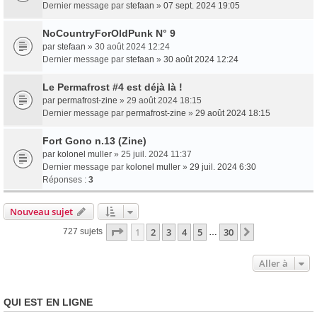
Dernier message par
stefaan
»
07 sept. 2024 19:05
NoCountryForOldPunk N° 9
par
stefaan
» 30 août 2024 12:24
Dernier message par
stefaan
»
30 août 2024 12:24
Le Permafrost #4 est déjà là !
par
permafrost-zine
» 29 août 2024 18:15
Dernier message par
permafrost-zine
»
29 août 2024 18:15
Fort Gono n.13 (Zine)
par
kolonel muller
» 25 juil. 2024 11:37
Dernier message par
kolonel muller
»
29 juil. 2024 6:30
Réponses :
3
Nouveau sujet
Page
1
sur
30
1
2
3
4
5
30
Suivante
727 sujets
…
Aller à
QUI EST EN LIGNE