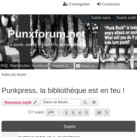
S’enregistrer
Connexion
Sujets sans réponse
Sujets actifs
Punxforum.net
Le punk, avant, c'était d'la dynamite !
FAQ
Rechercher
Membres
L’équipe du forum
Nous contacter
Index du forum
Punkpress, la bibliothèque est en feu !
Rechercher
Recherche avancée
Nouveau sujet
Page
1
sur
30
1
2
3
4
5
30
Suivante
727 sujets
…
Sujets