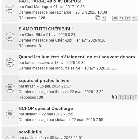
RATCHARGE 48 & 49 DISPOS!
par
Cool Marriage
» 01 avr. 2017 10:30
Dernier message par
ratcharge
»
26 juin 2026 18:08
Réponses :
126
1
10
11
12
13
…
SIAMO TUTTI CHÉRIBIBI !
par
Chéri-Bibi
» 01 avr. 2026 8:24
Dernier message par
Chéri-Bibi
»
14 avr. 2026 9:10
Réponses :
3
Quand les lumières s'éteignent, on est souvent dehors
par
Iancurtisisalive
» 13 avr. 2026 16:36
Dernier message par
Iancurtisisalive
»
13 avr. 2026 16:36
squats et pirates le livre
par
thrash
» 15 juil. 2024 21:17
Dernier message par
thrash
»
22 mars 2026 13:32
Réponses :
30
1
2
3
4
NCFOP spécial Discharge
par
stefaan
» 22 mars 2026 7:55
Dernier message par
stefaan
»
22 mars 2026 7:55
scroll infini
par
paille de feu
» 05 janv. 2023 21:51