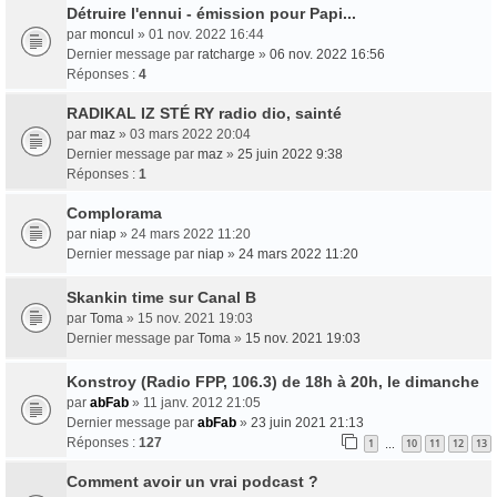
Détruire l'ennui - émission pour Papi...
par
moncul
» 01 nov. 2022 16:44
Dernier message par
ratcharge
»
06 nov. 2022 16:56
Réponses :
4
RADIKAL IZ STÉ RY radio dio, sainté
par
maz
» 03 mars 2022 20:04
Dernier message par
maz
»
25 juin 2022 9:38
Réponses :
1
Complorama
par
niap
» 24 mars 2022 11:20
Dernier message par
niap
»
24 mars 2022 11:20
Skankin time sur Canal B
par
Toma
» 15 nov. 2021 19:03
Dernier message par
Toma
»
15 nov. 2021 19:03
Konstroy (Radio FPP, 106.3) de 18h à 20h, le dimanche
par
abFab
» 11 janv. 2012 21:05
Dernier message par
abFab
»
23 juin 2021 21:13
Réponses :
127
1
10
11
12
13
…
Comment avoir un vrai podcast ?