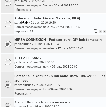
par
Emma
» 18 sept. 2019 18:19
Dernier message par
Emma
»
08 mai 2021 20:33
Réponses :
6
Autoradio (Radio Galère, Marseille, 88.4)
par
abFab
» 21 déc. 2016 19:40
Dernier message par
mekouy
»
04 mai 2021 11:55
Réponses :
19
1
2
MIRZA CONNEXION - Podcast punk DIY hebdomadaire
par
meluzine
» 17 mars 2021 18:43
Dernier message par
meluzine
»
17 mars 2021 18:43
ALLEZ LE SANG
par
lubic
» 06 janv. 2021 10:06
Dernier message par
lubic
»
06 janv. 2021 10:06
Ecrasons La Vermine (punk radio show 1987-2009)... les
archives
par
paplusrien
» 23 août 2020 19:51
Dernier message par
Tof
»
06 nov. 2020 8:39
Réponses :
4
A vif d'ORdure - le vaisseau mère -
par
moustilou
» 03 oct. 2020 12:16