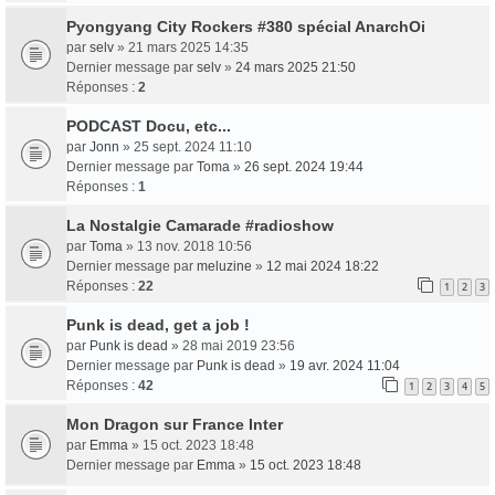
Pyongyang City Rockers #380 spécial AnarchOi
par
selv
» 21 mars 2025 14:35
Dernier message par
selv
»
24 mars 2025 21:50
Réponses :
2
PODCAST Docu, etc...
par
Jonn
» 25 sept. 2024 11:10
Dernier message par
Toma
»
26 sept. 2024 19:44
Réponses :
1
La Nostalgie Camarade #radioshow
par
Toma
» 13 nov. 2018 10:56
Dernier message par
meluzine
»
12 mai 2024 18:22
Réponses :
22
1
2
3
Punk is dead, get a job !
par
Punk is dead
» 28 mai 2019 23:56
Dernier message par
Punk is dead
»
19 avr. 2024 11:04
Réponses :
42
1
2
3
4
5
Mon Dragon sur France Inter
par
Emma
» 15 oct. 2023 18:48
Dernier message par
Emma
»
15 oct. 2023 18:48