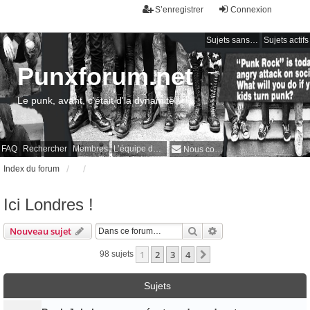
S’enregistrer
Connexion
Sujets sans réponse
Sujets actifs
Punxforum.net
Le punk, avant, c'était d'la dynamite !
FAQ
Rechercher
Membres
L’équipe du forum
Nous contacter
Index du forum
Ici Londres !
Rechercher
Recherche avancée
Nouveau sujet
1
2
3
4
Suivante
98 sujets
Sujets