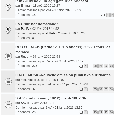
Punk Jukebox, un agrégateur de podcast
par
Emma
» 11 août 2019 19:27
Dernier message par
2fre
»
27 févr. 2023 17:39
Réponses :
14
1
2
La Grille hebdomadaire !
par
PariA
» 02 févr. 2013 14:52
Dernier message par
abFab
»
25 nov. 2019 10:26
Réponses :
4
RUDY'S BACK (Radio G! 101.5 Angers) 20/22H tous les
mercredi
par
Rude!
» 29 janv. 2016 22:53
Dernier message par
Rude!
»
02 juil. 2026 17:42
Réponses :
225
1
20
21
22
23
…
I HATE MUSIC-Nouvelle emission punk hxc sur Nantes
par
meluzine
» 02 sept. 2015 19:07
Dernier message par
meluzine
»
14 juin 2026 15:08
Réponses :
373
1
35
36
37
38
…
S.A.V. (radio canut, 102.2) mardi 18h-19h
par
SAV
» 17 avr. 2013 13:11
Dernier message par
SAV
»
21 janv. 2026 13:35
Réponses :
250
1
23
24
25
26
…