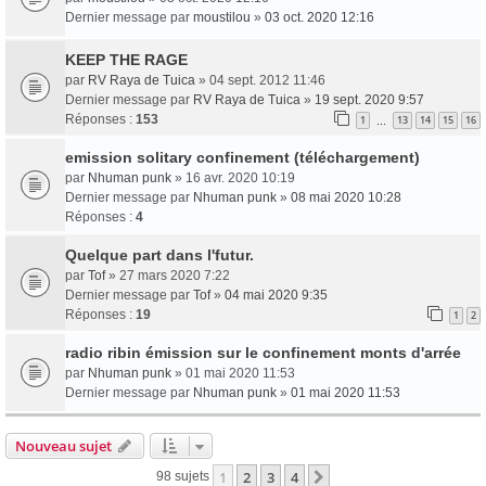
Dernier message par
moustilou
»
03 oct. 2020 12:16
KEEP THE RAGE
par
RV Raya de Tuica
» 04 sept. 2012 11:46
Dernier message par
RV Raya de Tuica
»
19 sept. 2020 9:57
Réponses :
153
1
13
14
15
16
…
emission solitary confinement (téléchargement)
par
Nhuman punk
» 16 avr. 2020 10:19
Dernier message par
Nhuman punk
»
08 mai 2020 10:28
Réponses :
4
Quelque part dans l'futur.
par
Tof
» 27 mars 2020 7:22
Dernier message par
Tof
»
04 mai 2020 9:35
Réponses :
19
1
2
radio ribin émission sur le confinement monts d'arrée
par
Nhuman punk
» 01 mai 2020 11:53
Dernier message par
Nhuman punk
»
01 mai 2020 11:53
Nouveau sujet
1
2
3
4
Suivante
98 sujets