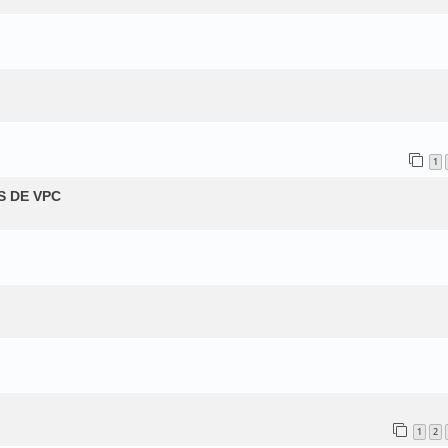
1
S DE VPC
1
2