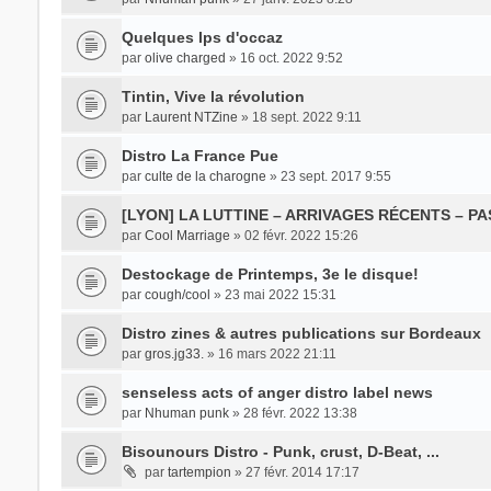
Quelques lps d'occaz
par
olive charged
» 16 oct. 2022 9:52
Tintin, Vive la révolution
par
Laurent NTZine
» 18 sept. 2022 9:11
Distro La France Pue
par
culte de la charogne
» 23 sept. 2017 9:55
[LYON] LA LUTTINE – ARRIVAGES RÉCENTS – PA
par
Cool Marriage
» 02 févr. 2022 15:26
Destockage de Printemps, 3e le disque!
par
cough/cool
» 23 mai 2022 15:31
Distro zines & autres publications sur Bordeaux
par
gros.jg33.
» 16 mars 2022 21:11
senseless acts of anger distro label news
par
Nhuman punk
» 28 févr. 2022 13:38
Bisounours Distro - Punk, crust, D-Beat, ...
par
tartempion
» 27 févr. 2014 17:17