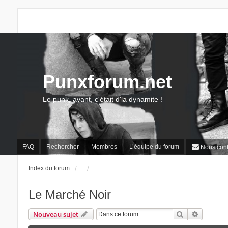
Punxforum.net
Le punk, avant, c'était d'la dynamite !
FAQ
Rechercher
Membres
L’équipe du forum
Nous cont
Index du forum
Le Marché Noir
Rechercher
Recherch
Nouveau sujet