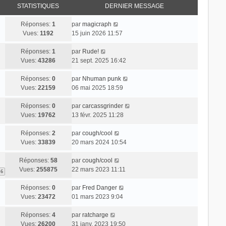
STATISTIQUES
DERNIER MESSAGE
Réponses:
1
par
magicraph
Vues:
1192
15 juin 2026 11:57
Réponses:
1
par
Rude!
Vues:
43286
21 sept. 2025 16:42
Réponses:
0
par
Nhuman punk
Vues:
22159
06 mai 2025 18:59
Réponses:
0
par
carcassgrinder
Vues:
19762
13 févr. 2025 11:28
Réponses:
2
par
cough/cool
Vues:
33839
20 mars 2024 10:54
Réponses:
58
par
cough/cool
Vues:
255875
22 mars 2023 11:11
6
Réponses:
0
par
Fred Danger
Vues:
23472
01 mars 2023 9:04
Réponses:
4
par
ratcharge
Vues:
26200
31 janv. 2023 19:50