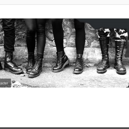
acter
e avancée