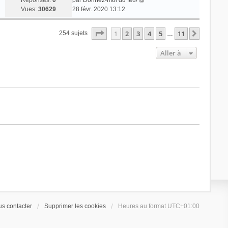
Réponses:
0
par
Donnez-moi du feu!
Vues:
30629
28 févr. 2020 13:12
Page
1
sur
11
1
2
3
4
5
11
Suivant
254 sujets
…
Aller à
s contacter
Supprimer les cookies
Heures au format
UTC+01:00