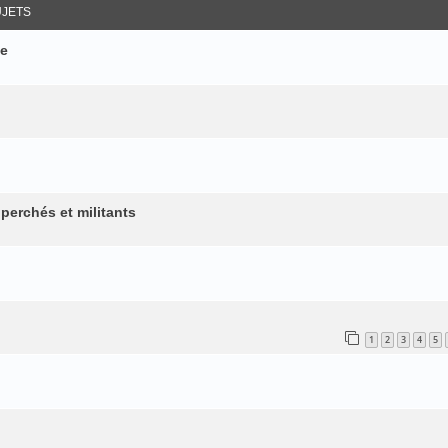
JETS
ie
perchés et militants
1
2
3
4
5