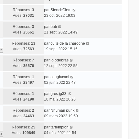
Réponses:
3
par
StenchClem
Vues:
27031
23 oct. 2022 19:03
Réponses:
3
par
bub
Vues:
25661
21 sept. 2022 14:49
Réponses:
13
par
culte de la charogne
Vues:
72563
19 sept. 2022 15:15
2
Réponses:
7
par
lolodebras
Vues:
35570
12 sept. 2022 22:55
Réponses:
1
par
cough/cool
Vues:
23497
02 juin 2022 22:47
Réponses:
1
par
gros.jg33.
Vues:
24190
18 mai 2022 20:26
Réponses:
2
par
Nhuman punk
Vues:
24463
09 mars 2022 19:59
Réponses:
25
par
tartempion
Vues:
109849
04 déc. 2021 11:54
3