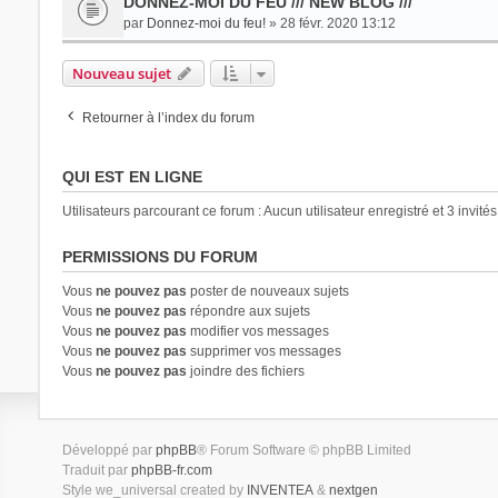
DONNEZ-MOI DU FEU /// NEW BLOG ///
par
Donnez-moi du feu!
» 28 févr. 2020 13:12
Nouveau sujet
Retourner à l’index du forum
QUI EST EN LIGNE
Utilisateurs parcourant ce forum : Aucun utilisateur enregistré et 3 invités
PERMISSIONS DU FORUM
Vous
ne pouvez pas
poster de nouveaux sujets
Vous
ne pouvez pas
répondre aux sujets
Vous
ne pouvez pas
modifier vos messages
Vous
ne pouvez pas
supprimer vos messages
Vous
ne pouvez pas
joindre des fichiers
Développé par
phpBB
® Forum Software © phpBB Limited
Traduit par
phpBB-fr.com
Style we_universal created by
INVENTEA
&
nextgen