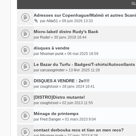
SU
Adresses sur Copenhague/Malmö et autres Scan
par
Alita51
» 09 juin 2026 13:33
Micro-label/ distro Rudy's Back
par
Rude!
» 30 janv. 2018 18:44
disques à vendre
par
Nhuman punk
» 06 mai 2025 18:59
Le Bazar du Turfu - Badges/T-shirts/Autocollants 
par
carcassgrinder
» 13 févr. 2025 11:28
DISQUES A VENDRE : 2e!!!!
par
cough/cool
» 28 janv. 2024 16:41
[DISTRO]Distro mutante!
par
cough/cool
» 02 juin 2013 11:55
Ménage de printemps
par
Fred Danger
» 01 mars 2023 9:04
contact derbouka recs et tian an men recs?
par
Nhuman punk
» 27 janv. 2023 8:28