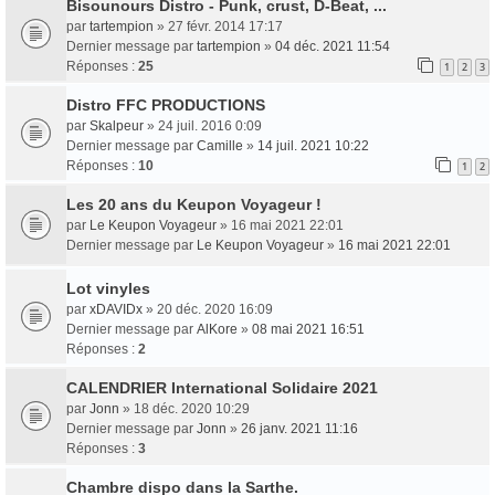
Bisounours Distro - Punk, crust, D-Beat, ...
par
tartempion
» 27 févr. 2014 17:17
Dernier message par
tartempion
»
04 déc. 2021 11:54
Réponses :
25
1
2
3
Distro FFC PRODUCTIONS
par
Skalpeur
» 24 juil. 2016 0:09
Dernier message par
Camille
»
14 juil. 2021 10:22
Réponses :
10
1
2
Les 20 ans du Keupon Voyageur !
par
Le Keupon Voyageur
» 16 mai 2021 22:01
Dernier message par
Le Keupon Voyageur
»
16 mai 2021 22:01
Lot vinyles
par
xDAVIDx
» 20 déc. 2020 16:09
Dernier message par
AlKore
»
08 mai 2021 16:51
Réponses :
2
CALENDRIER International Solidaire 2021
par
Jonn
» 18 déc. 2020 10:29
Dernier message par
Jonn
»
26 janv. 2021 11:16
Réponses :
3
Chambre dispo dans la Sarthe.