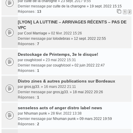
par
culte de la charogne
» 23 sept. 2017 9:55
Dernier message par
culte de la charogne
»
19 sept. 2022 15:15
Réponses :
13
1
2
[LYON] LA LUTTINE – ARRIVAGES RÉCENTS – PAS DE
VPC
par
Cool Marriage
» 02 févr. 2022 15:26
Dernier message par
lolodebras
»
12 sept. 2022 22:55
Réponses :
7
Destockage de Printemps, 3e le disque!
par
cough/cool
» 23 mai 2022 15:31
Dernier message par
cough/cool
»
02 juin 2022 22:47
Réponses :
1
Distro zines & autres publications sur Bordeaux
par
gros.jg33.
» 16 mars 2022 21:11
Dernier message par
gros.jg33.
»
18 mai 2022 20:26
Réponses :
1
senseless acts of anger distro label news
par
Nhuman punk
» 28 févr. 2022 13:38
Dernier message par
Nhuman punk
»
09 mars 2022 19:59
Réponses :
2