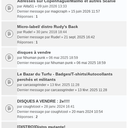
Adresses sur Copenhague/Malmö et autres Scanie
par
Alita51
» 09 juin 2026 13:33
Dernier message par
magicraph
»
15 juin 2026 11:57
Réponses :
1
Micro-label/ distro Rudy's Back
par
Rude!
» 30 janv. 2018 18:44
Dernier message par
Rude!
»
21 sept. 2025 16:42
Réponses :
1
disques à vendre
par
Nhuman punk
» 06 mai 2025 18:59
Dernier message par
Nhuman punk
»
06 mai 2025 18:59
Le Bazar du Turfu - Badges/T-shirts/Autocollants
perchés et militants
par
carcassgrinder
» 13 févr. 2025 11:28
Dernier message par
carcassgrinder
»
13 févr. 2025 11:28
DISQUES A VENDRE : 2e!!!!
par
cough/cool
» 28 janv. 2024 16:41
Dernier message par
cough/cool
»
20 mars 2024 10:54
Réponses :
2
[DISTRO]Distro mutante!