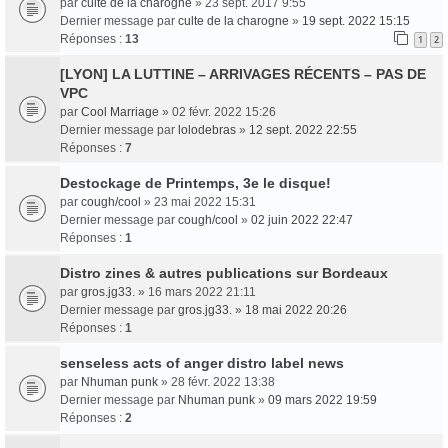
par
culte de la charogne
» 23 sept. 2017 9:55
Dernier message par
culte de la charogne
»
19 sept. 2022 15:15
Réponses :
13
1
2
[LYON] LA LUTTINE – ARRIVAGES RÉCENTS – PAS DE
VPC
par
Cool Marriage
» 02 févr. 2022 15:26
Dernier message par
lolodebras
»
12 sept. 2022 22:55
Réponses :
7
Destockage de Printemps, 3e le disque!
par
cough/cool
» 23 mai 2022 15:31
Dernier message par
cough/cool
»
02 juin 2022 22:47
Réponses :
1
Distro zines & autres publications sur Bordeaux
par
gros.jg33.
» 16 mars 2022 21:11
Dernier message par
gros.jg33.
»
18 mai 2022 20:26
Réponses :
1
senseless acts of anger distro label news
par
Nhuman punk
» 28 févr. 2022 13:38
Dernier message par
Nhuman punk
»
09 mars 2022 19:59
Réponses :
2