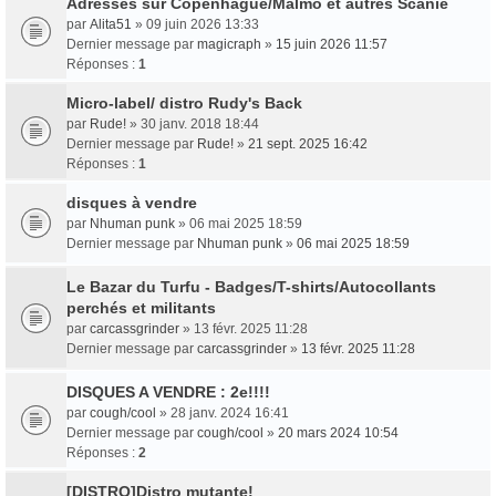
Adresses sur Copenhague/Malmö et autres Scanie
par
Alita51
» 09 juin 2026 13:33
Dernier message par
magicraph
»
15 juin 2026 11:57
Réponses :
1
Micro-label/ distro Rudy's Back
par
Rude!
» 30 janv. 2018 18:44
Dernier message par
Rude!
»
21 sept. 2025 16:42
Réponses :
1
disques à vendre
par
Nhuman punk
» 06 mai 2025 18:59
Dernier message par
Nhuman punk
»
06 mai 2025 18:59
Le Bazar du Turfu - Badges/T-shirts/Autocollants
perchés et militants
par
carcassgrinder
» 13 févr. 2025 11:28
Dernier message par
carcassgrinder
»
13 févr. 2025 11:28
DISQUES A VENDRE : 2e!!!!
par
cough/cool
» 28 janv. 2024 16:41
Dernier message par
cough/cool
»
20 mars 2024 10:54
Réponses :
2
[DISTRO]Distro mutante!