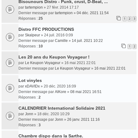
Bisounours Distro - Punk, crust, D-Beat, ...
par
tartempion
» 27 févr. 2014 17:17
Dernier message par
tartempion
»
04 déc. 2021 11:54
Réponses :
25
1
2
3
Distro FFC PRODUCTIONS
par
Skalpeur
» 24 juil. 2016 0:09
Dernier message par
Camille
»
14 juil. 2021 10:22
Réponses :
10
1
2
Les 20 ans du Keupon Voyageur !
par
Le Keupon Voyageur
» 16 mai 2021 22:01
Dernier message par
Le Keupon Voyageur
»
16 mai 2021 22:01
Lot vinyles
par
xDAVIDx
» 20 déc. 2020 16:09
Dernier message par
AlKore
»
08 mai 2021 16:51
Réponses :
2
CALENDRIER International Solidaire 2021
par
Jonn
» 18 déc. 2020 10:29
Dernier message par
Jonn
»
26 janv. 2021 11:16
Réponses :
3
Chambre dispo dans la Sarthe.