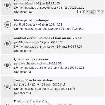
par
cough/cool
» 02 juin 2013 11:55
Dernier message par
cough/cool
»
22 mars 2023 11:11
Réponses :
58
1
2
3
4
5
6
Ménage de printemps
par
Fred Danger
» 01 mars 2023 9:04
Dernier message par
Fred Danger
»
01 mars 2023 9:04
contact derbouka recs et tian an men recs?
par
Nhuman punk
» 27 janv. 2023 8:28
Dernier message par
ratcharge
»
31 janv. 2023 19:50
Réponses :
4
Quelques lps d'occaz
par
olive charged
» 16 oct. 2022 9:52
Dernier message par
StenchClem
»
23 oct. 2022 19:03
Réponses :
3
Tintin, Vive la révolution
par
Laurent NTZine
» 18 sept. 2022 9:11
Dernier message par
bub
»
21 sept. 2022 14:49
Réponses :
3
Distro La France Pue