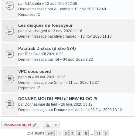
par
A.L'etable
» 13 août 2020 12:59
Dernier message par
A.L'etable
»
13 nov. 2020 12:40
Réponses :
1
Les disques du fossoyeur
par
olive charged
» 13 nov. 2020 11:16
Dernier message par
olive charged
»
13 nov. 2020 11:16
Patatrak Distrax (distro 974)
par
Tof
» 04 août 2020 8:22
Dernier message par
Tof
»
04 août 2020 8:22
VPC sous covid
par
bub
» 09 avr. 2020 16:36
Dernier message par
Simon
»
11 avr. 2020 12:37
Réponses :
7
DONNEZ-MOI DU FEU /// NEW BLOG ///
par
Donnez-moi du feu!
» 28 févr. 2020 13:12
Dernier message par
Donnez-moi du feu!
»
28 févr. 2020 13:12
Nouveau sujet
Page
1
sur
11
1
2
3
4
5
11
Suivante
254 sujets
…