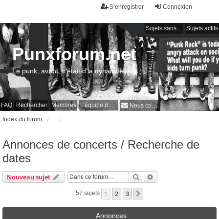
S’enregistrer
Connexion
Sujets sans réponse
Sujets actifs
Punxforum.net
Le punk, avant, c'était d'la dynamite !
FAQ
Rechercher
Membres
L’équipe du forum
Nous contacter
Index du forum
Annonces de concerts / Recherche de
dates
Rechercher
Recherche avancée
Nouveau sujet
1
2
3
Suivante
57 sujets
Annonces