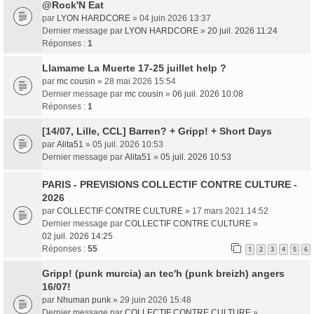
@Rock'N Eat
par
LYON HARDCORE
» 04 juin 2026 13:37
Dernier message par
LYON HARDCORE
»
20 juil. 2026 11:24
Réponses :
1
Llamame La Muerte 17-25 juillet help ?
par
mc cousin
» 28 mai 2026 15:54
Dernier message par
mc cousin
»
06 juil. 2026 10:08
Réponses :
1
[14/07, Lille, CCL] Barren? + Gripp! + Short Days
par
Alita51
» 05 juil. 2026 10:53
Dernier message par
Alita51
»
05 juil. 2026 10:53
PARIS - PREVISIONS COLLECTIF CONTRE CULTURE -
2026
par
COLLECTIF CONTRE CULTURE
» 17 mars 2021 14:52
Dernier message par
COLLECTIF CONTRE CULTURE
»
02 juil. 2026 14:25
Réponses :
55
1
2
3
4
5
6
Gripp! (punk murcia) an tec'h (punk breizh) angers
16/07!
par
Nhuman punk
» 29 juin 2026 15:48
Dernier message par
COLLECTIF CONTRE CULTURE
»