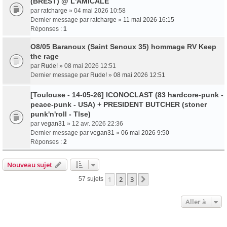
(BREST) @ L'AMICALE
par
ratcharge
» 04 mai 2026 10:58
Dernier message par
ratcharge
»
11 mai 2026 16:15
Réponses :
1
O8/05 Baranoux (Saint Senoux 35) hommage RV Keep
the rage
par
Rude!
» 08 mai 2026 12:51
Dernier message par
Rude!
»
08 mai 2026 12:51
[Toulouse - 14-05-26] ICONOCLAST (83 hardcore-punk -
peace-punk - USA) + PRESIDENT BUTCHER (stoner
punk'n'roll - Tlse)
par
vegan31
» 12 avr. 2026 22:36
Dernier message par
vegan31
»
06 mai 2026 9:50
Réponses :
2
Nouveau sujet
1
2
3
Suivante
57 sujets
Aller à