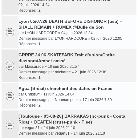
02 juil. 2026 14:24
Réponses :
2
Lyon 05/07/26 DEATH BEFORE DISHONOR (usa) +
SHALL REMAIN + RÜMEX @Bulle de Son
par
LYON HARDCORE
» 04 juin 2026 13:34
Dernier message par
LYON HARDCORE
»
02 juil. 2026 12:05
Réponses :
1
GRRRE 24.06 SKATEPARK Trait d'union/Chtite
diaspora/Archet cassé
par
Mascarade
» 18 juin 2026 21:57
Dernier message par
ratcharge
»
21 juin 2026 12:38
Réponses :
1
Água (Brésil) cherchent des dates en France
par
ChristOff
» 11 juin 2026 14:04
Dernier message par
Nhuman punk
»
17 juin 2026 7:30
Réponses :
2
[Toulouse - 05-08-26] BARRÄKAS (hc-punk - Costa
Rica) + DEAFEN (crust-punk - Tlse)
par
vegan31
» 14 juin 2026 21:10
Dernier message par
vegan31
»
14 juin 2026 21:10