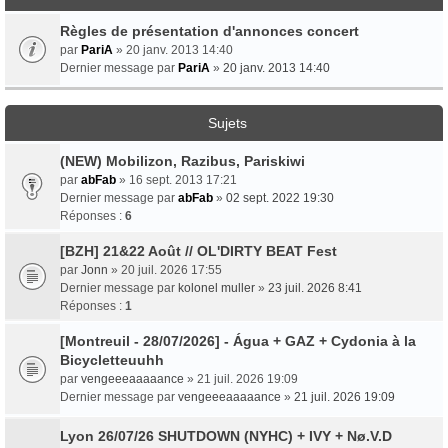
Règles de présentation d'annonces concert
par
PariA
» 20 janv. 2013 14:40
Dernier message par
PariA
»
20 janv. 2013 14:40
Sujets
(NEW) Mobilizon, Razibus, Pariskiwi
par
abFab
» 16 sept. 2013 17:21
Dernier message par
abFab
»
02 sept. 2022 19:30
Réponses :
6
[BZH] 21&22 Août // OL'DIRTY BEAT Fest
par
Jonn
» 20 juil. 2026 17:55
Dernier message par
kolonel muller
»
23 juil. 2026 8:41
Réponses :
1
[Montreuil - 28/07/2026] - Água + GAZ + Cydonia à la
Bicycletteuuhh
par
vengeeeaaaaance
» 21 juil. 2026 19:09
Dernier message par
vengeeeaaaaance
»
21 juil. 2026 19:09
Lyon 26/07/26 SHUTDOWN (NYHC) + IVY + Nø.V.D