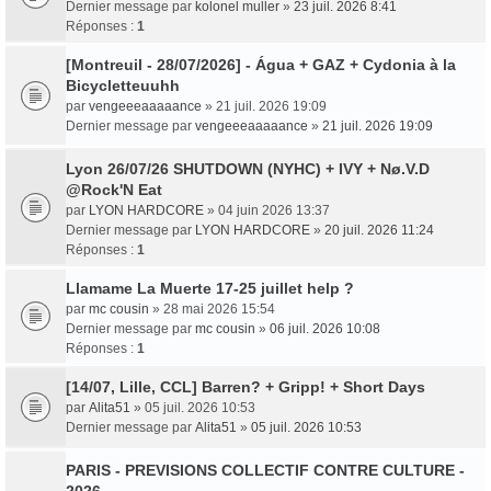
Dernier message par
kolonel muller
»
23 juil. 2026 8:41
Réponses :
1
[Montreuil - 28/07/2026] - Água + GAZ + Cydonia à la
Bicycletteuuhh
par
vengeeeaaaaance
» 21 juil. 2026 19:09
Dernier message par
vengeeeaaaaance
»
21 juil. 2026 19:09
Lyon 26/07/26 SHUTDOWN (NYHC) + IVY + Nø.V.D
@Rock'N Eat
par
LYON HARDCORE
» 04 juin 2026 13:37
Dernier message par
LYON HARDCORE
»
20 juil. 2026 11:24
Réponses :
1
Llamame La Muerte 17-25 juillet help ?
par
mc cousin
» 28 mai 2026 15:54
Dernier message par
mc cousin
»
06 juil. 2026 10:08
Réponses :
1
[14/07, Lille, CCL] Barren? + Gripp! + Short Days
par
Alita51
» 05 juil. 2026 10:53
Dernier message par
Alita51
»
05 juil. 2026 10:53
PARIS - PREVISIONS COLLECTIF CONTRE CULTURE -