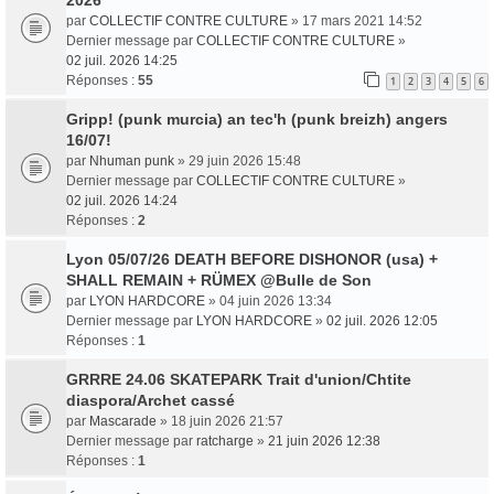
2026
par
COLLECTIF CONTRE CULTURE
» 17 mars 2021 14:52
Dernier message par
COLLECTIF CONTRE CULTURE
»
02 juil. 2026 14:25
Réponses :
55
1
2
3
4
5
6
Gripp! (punk murcia) an tec'h (punk breizh) angers
16/07!
par
Nhuman punk
» 29 juin 2026 15:48
Dernier message par
COLLECTIF CONTRE CULTURE
»
02 juil. 2026 14:24
Réponses :
2
Lyon 05/07/26 DEATH BEFORE DISHONOR (usa) +
SHALL REMAIN + RÜMEX @Bulle de Son
par
LYON HARDCORE
» 04 juin 2026 13:34
Dernier message par
LYON HARDCORE
»
02 juil. 2026 12:05
Réponses :
1
GRRRE 24.06 SKATEPARK Trait d'union/Chtite
diaspora/Archet cassé
par
Mascarade
» 18 juin 2026 21:57
Dernier message par
ratcharge
»
21 juin 2026 12:38
Réponses :
1