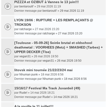
PIZZZA et OZIBUT à Vannes le 13 juin!!!
par
benlarouill'
» 29 mai 2026 11:19
Dernier message par
benlarouill'
»
29 mai 2026 11:19
LYON 19/06 : RUPTURE + LES REMPLAÇANTS @
TROKSON
par
ratcharge
» 27 mai 2026 15:20
Dernier message par
ratcharge
»
27 mai 2026 15:20
[Toulouse - 05-09-26] Soirée brutal et oldschool
deathmetal : VOORHEES (Metz) + SMASHED (Tarbes) +
UPPER DECKER (Tlse)
par
vegan31
» 26 mai 2026 19:50
Dernier message par
vegan31
»
26 mai 2026 19:50
litovsk mini tournée 21/22/23/24 mai
par
Nhuman punk
» 18 mai 2026 8:56
Dernier message par
Nhuman punk
»
18 mai 2026 8:56
15/16/17 Festival Ma Track Juvardeil (49)
par
Rude!
» 14 mai 2026 18:21
Dernier message par
Rude!
»
14 mai 2026 18:21
A la rouille le 11 juillet!!!