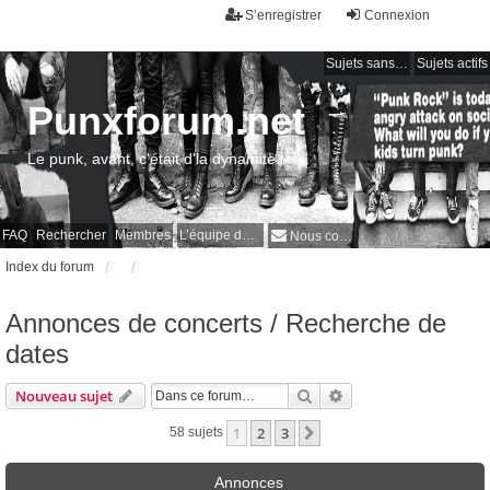
S’enregistrer
Connexion
Sujets sans réponse
Sujets actifs
Punxforum.net
Le punk, avant, c'était d'la dynamite !
FAQ
Rechercher
Membres
L’équipe du forum
Nous contacter
Index du forum
Annonces de concerts / Recherche de
dates
Rechercher
Recherche avancée
Nouveau sujet
1
2
3
Suivante
58 sujets
Annonces