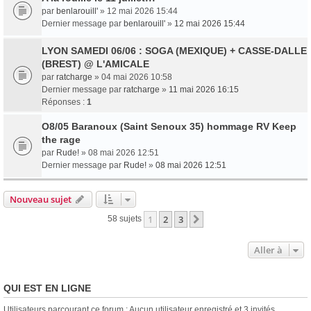
par
benlarouill'
» 12 mai 2026 15:44
Dernier message par
benlarouill'
»
12 mai 2026 15:44
LYON SAMEDI 06/06 : SOGA (MEXIQUE) + CASSE-DALLE
(BREST) @ L'AMICALE
par
ratcharge
» 04 mai 2026 10:58
Dernier message par
ratcharge
»
11 mai 2026 16:15
Réponses :
1
O8/05 Baranoux (Saint Senoux 35) hommage RV Keep
the rage
par
Rude!
» 08 mai 2026 12:51
Dernier message par
Rude!
»
08 mai 2026 12:51
Nouveau sujet
1
2
3
Suivante
58 sujets
Aller à
QUI EST EN LIGNE
Utilisateurs parcourant ce forum : Aucun utilisateur enregistré et 3 invités