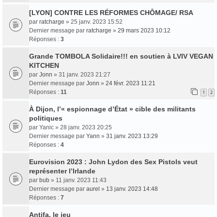
[LYON] CONTRE LES RÉFORMES CHÔMAGE/ RSA
par
ratcharge
» 25 janv. 2023 15:52
Dernier message par
ratcharge
»
29 mars 2023 10:12
Réponses :
3
Grande TOMBOLA Solidaire!!! en soutien à LVIV VEGAN
KITCHEN
par
Jonn
» 31 janv. 2023 21:27
Dernier message par
Jonn
»
24 févr. 2023 11:21
Réponses :
11
1
2
À Dijon, l’« espionnage d’État » cible des militants
politiques
par
Yanic
» 28 janv. 2023 20:25
Dernier message par
Yann
»
31 janv. 2023 13:29
Réponses :
4
Eurovision 2023 : John Lydon des Sex Pistols veut
représenter l’Irlande
par
bub
» 11 janv. 2023 11:43
Dernier message par
aurel
»
13 janv. 2023 14:48
Réponses :
7
Antifa, le jeu