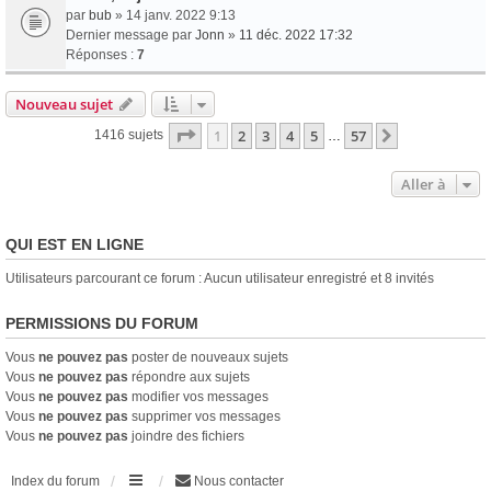
par
bub
» 14 janv. 2022 9:13
Dernier message par
Jonn
»
11 déc. 2022 17:32
Réponses :
7
Nouveau sujet
Page
1
sur
57
1
2
3
4
5
57
Suivante
1416 sujets
…
Aller à
QUI EST EN LIGNE
Utilisateurs parcourant ce forum : Aucun utilisateur enregistré et 8 invités
PERMISSIONS DU FORUM
Vous
ne pouvez pas
poster de nouveaux sujets
Vous
ne pouvez pas
répondre aux sujets
Vous
ne pouvez pas
modifier vos messages
Vous
ne pouvez pas
supprimer vos messages
Vous
ne pouvez pas
joindre des fichiers
Index du forum
Nous contacter