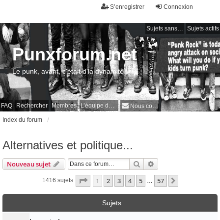
S’enregistrer
Connexion
Sujets sans réponse
Sujets actifs
Punxforum.net
Le punk, avant, c'était d'la dynamite !
FAQ
Rechercher
Membres
L’équipe du forum
Nous contacter
Index du forum
Alternatives et politique...
Rechercher
Recherche avancée
Nouveau sujet
Page
1
sur
57
1
2
3
4
5
57
Suivante
1416 sujets
…
Sujets