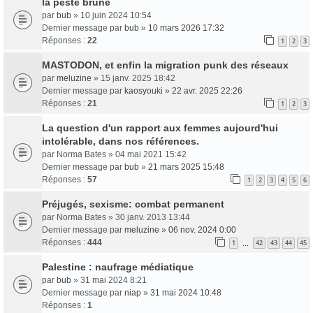
la peste brune
par
bub
» 10 juin 2024 10:54
Dernier message par
bub
»
10 mars 2026 17:32
Réponses :
22
1
2
3
MASTODON, et enfin la migration punk des réseaux
par
meluzine
» 15 janv. 2025 18:42
Dernier message par
kaosyouki
»
22 avr. 2025 22:26
Réponses :
21
1
2
3
La question d'un rapport aux femmes aujourd'hui
intolérable, dans nos références.
par
Norma Bates
» 04 mai 2021 15:42
Dernier message par
bub
»
21 mars 2025 15:48
Réponses :
57
1
2
3
4
5
6
Préjugés, sexisme: combat permanent
par
Norma Bates
» 30 janv. 2013 13:44
Dernier message par
meluzine
»
06 nov. 2024 0:00
Réponses :
444
1
42
43
44
45
…
Palestine : naufrage médiatique
par
bub
» 31 mai 2024 8:21
Dernier message par
niap
»
31 mai 2024 10:48
Réponses :
1