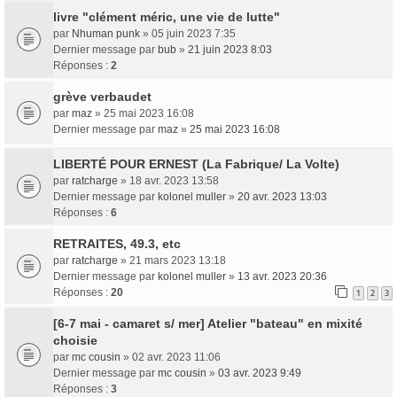
livre "clément méric, une vie de lutte"
par
Nhuman punk
» 05 juin 2023 7:35
Dernier message par
bub
»
21 juin 2023 8:03
Réponses :
2
grève verbaudet
par
maz
» 25 mai 2023 16:08
Dernier message par
maz
»
25 mai 2023 16:08
LIBERTÉ POUR ERNEST (La Fabrique/ La Volte)
par
ratcharge
» 18 avr. 2023 13:58
Dernier message par
kolonel muller
»
20 avr. 2023 13:03
Réponses :
6
RETRAITES, 49.3, etc
par
ratcharge
» 21 mars 2023 13:18
Dernier message par
kolonel muller
»
13 avr. 2023 20:36
Réponses :
20
1
2
3
[6-7 mai - camaret s/ mer] Atelier "bateau" en mixité
choisie
par
mc cousin
» 02 avr. 2023 11:06
Dernier message par
mc cousin
»
03 avr. 2023 9:49
Réponses :
3