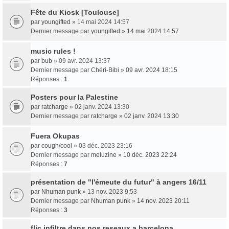
Fête du Kiosk [Toulouse]
par
youngifted
» 14 mai 2024 14:57
Dernier message par
youngifted
»
14 mai 2024 14:57
music rules !
par
bub
» 09 avr. 2024 13:37
Dernier message par
Chéri-Bibi
»
09 avr. 2024 18:15
Réponses :
1
Posters pour la Palestine
par
ratcharge
» 02 janv. 2024 13:30
Dernier message par
ratcharge
»
02 janv. 2024 13:30
Fuera Okupas
par
cough/cool
» 03 déc. 2023 23:16
Dernier message par
meluzine
»
10 déc. 2023 22:24
Réponses :
7
présentation de "l'émeute du futur" à angers 16/11
par
Nhuman punk
» 13 nov. 2023 9:53
Dernier message par
Nhuman punk
»
14 nov. 2023 20:11
Réponses :
3
flic infiltre dans nos reseaux a barcelona