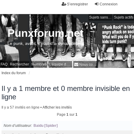
S’enregistrer
Connexion
Sujets sans réponse
Sujets actifs
Punxforum.net
Le punk, avant, c'était d'la dynamite !
FAQ
Rechercher
Membres
L’équipe du forum
Nous contacter
Index du forum
Il y a 1 membre et 0 membre invisible en
ligne
Il y a 57 invités en ligne •
Afficher les invités
Page
1
sur
1
Nom d’utilisateur
Baidu [Spider]