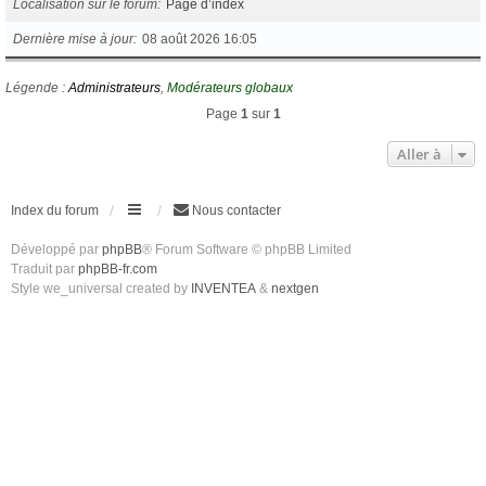
Localisation sur le forum
Page d’index
Dernière mise à jour
08 août 2026 16:05
Légende :
Administrateurs
,
Modérateurs globaux
Page
1
sur
1
Aller à
Index du forum
Nous contacter
Développé par
phpBB
® Forum Software © phpBB Limited
Traduit par
phpBB-fr.com
Style we_universal created by
INVENTEA
&
nextgen