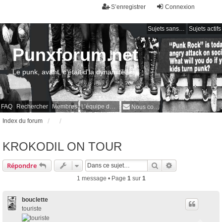
S’enregistrer
Connexion
Sujets sans réponse
Sujets actifs
Punxforum.net
Le punk, avant, c'était d'la dynamite !
FAQ
Rechercher
Membres
L’équipe du forum
Nous contacter
Index du forum
KROKODIL ON TOUR
Rechercher
Recherche avan
Répondre
1 message • Page
1
sur
1
bouclette
touriste