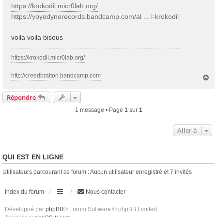
https://krokodil.micr0lab.org/
https://yoyodynerecords.bandcamp.com/al ... l-krokodil
voila voila bisous
https://krokodil.micr0lab.org/
http://creedbratton.bandcamp.com
H
a
u
Répondre
t
1 message • Page
1
sur
1
Aller à
QUI EST EN LIGNE
Utilisateurs parcourant ce forum : Aucun utilisateur enregistré et 7 invités
Index du forum
Nous contacter
Développé par
phpBB
® Forum Software © phpBB Limited