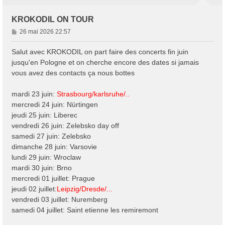
KROKODIL ON TOUR
M
26 mai 2026 22:57
e
s
Salut avec KROKODIL on part faire des concerts fin juin
s
jusqu'en Pologne et on cherche encore des dates si jamais
a
vous avez des contacts ça nous bottes
g
e
mardi 23 juin:
Strasbourg/karlsruhe/..
mercredi 24 juin: Nürtingen
jeudi 25 juin: Liberec
vendredi 26 juin: Zelebsko day off
samedi 27 juin: Zelebsko
dimanche 28 juin: Varsovie
lundi 29 juin: Wroclaw
mardi 30 juin: Brno
mercredi 01 juillet: Prague
jeudi 02 juillet:
Leipzig/Dresde/...
vendredi 03 juillet: Nuremberg
samedi 04 juillet: Saint etienne les remiremont