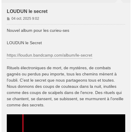
LOUDUN le secret
M
04 oct. 2025 9:02
e
s
Nouvel album pour les curieu-ses
s
a
LOUDUN le Secret
g
e
https://loudun.bandcamp.com/album/le-secret
Rituels électroniques de mort, de mystères, de combats
gagnés ou perdus peu importe, tous les chemins mènent à
l'oubli. C'est le secret que nous partageons tous et toutes.
Nous donnons des coups de couteaux dans la nuit, inutiles
comme des coups de scalpels dans de l'encre. Des rituels qui
se chantent, se dansent, se subissent, se murmurent à l'oreille
comme des secrets.