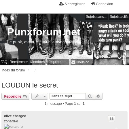
S’enregistrer
Connexion
Sujets sans réponse
Sujets actifs
Punxforum.net
Le punk, avant, c'était d'la dynamite !
FAQ
Rechercher
Membres
L’équipe du forum
Nous contacter
Index du forum
LOUDUN le secret
Rechercher
Recherche avan
Répondre
1 message • Page
1
sur
1
olive charged
zonard-e