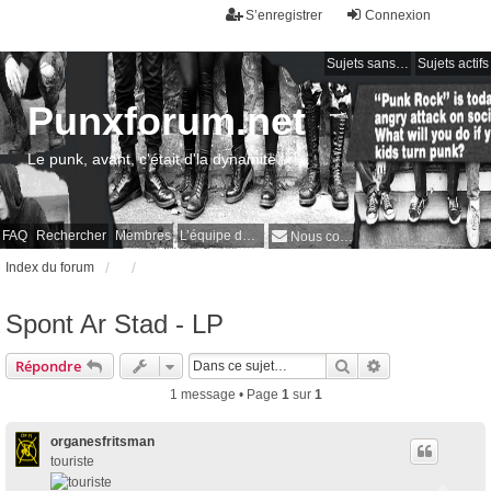
S’enregistrer
Connexion
Sujets sans réponse
Sujets actifs
Punxforum.net
Le punk, avant, c'était d'la dynamite !
FAQ
Rechercher
Membres
L’équipe du forum
Nous contacter
Index du forum
Spont Ar Stad - LP
Rechercher
Recherche avan
Répondre
1 message • Page
1
sur
1
organesfritsman
touriste