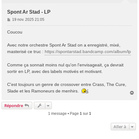
Spont Ar Stad - LP
M
19 nov. 2025 21:05
e
s
Coucou
s
a
Avec notre orchestre Spont Ar Stad on a enregistré, mixé,
g
masterisé ce truc :
https://spontarstad.bandcamp.com/album/lp
e
Comme ça sonnait moins nul qu'on l'envisageait, ça devrait
sortir en LP, avec des labels motivés et motivant.
C'est toujours un genre de crossover entre Crass, The Cure,
Slade et les Ramoneurs de menhirs.
H
a
u
Répondre
t
1 message • Page
1
sur
1
Aller à