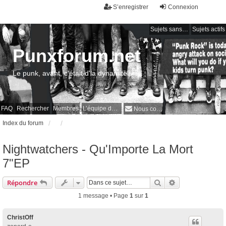
S’enregistrer
Connexion
Sujets sans réponse
Sujets actifs
Punxforum.net
Le punk, avant, c'était d'la dynamite !
FAQ
Rechercher
Membres
L’équipe du forum
Nous contacter
Index du forum
Nightwatchers - Qu'Importe La Mort
7"EP
Rechercher
Recherche avan
Répondre
1 message • Page
1
sur
1
ChristOff