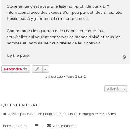
Stonehenge c'est aussi une liste non-profit de punk DIY
international avec des skeuds d'un peu partout, des zines, etc.
Hésite pas à y jeter un œil si le cœur t'en dit.
Contre toutes les guerres et les tyrans, et contre tout
ceux/celles qui veulent conserver ce monde divisé et sous les
bombes au nom de leur cupidité et de leur pouvoir.
Up the punx!
H
a
u
Répondre
t
1 message • Page
1
sur
1
Aller à
QUI EST EN LIGNE
Utilisateurs parcourant ce forum : Aucun utilisateur enregistré et 6 invités
Index du forum
Nous contacter