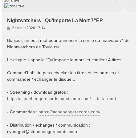
zonard-e
Nightwatchers - Qu'Importe La Mort 7"EP
M
21 mars 2026 17:14
e
s
Bonjour, un petit mot pour annoncer la sortie du nouveau 7" de
s
Nightwatchers de Toulouse.
a
g
Le disque s'appelle "Qu'importe la mort" et contient 4 titres.
e
Comme d'hab', tu peux checker les titres et les paroles et
commander / échanger le disque...
- Streaming / download gratos :
https://stonehengerecords.bandcamp.com/ ... te-la-mort
- Commandes :
https://stonehengerecords.com/
- Distribution / échanges / communication :
cybergod@stonehengerecords.com