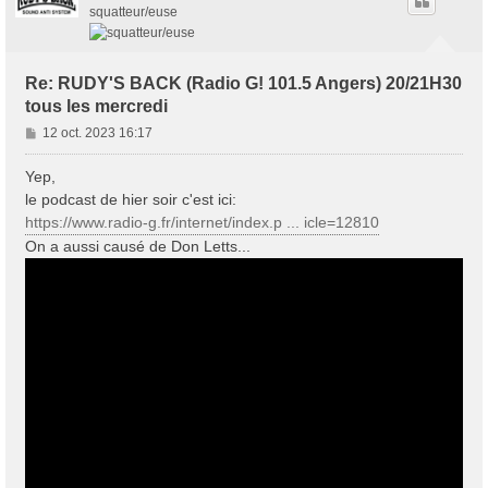
squatteur/euse
Re: RUDY'S BACK (Radio G! 101.5 Angers) 20/21H30
tous les mercredi
M
12 oct. 2023 16:17
e
s
Yep,
s
le podcast de hier soir c'est ici:
a
https://www.radio-g.fr/internet/index.p ... icle=12810
g
On a aussi causé de Don Letts...
e