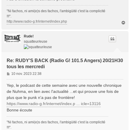
"Ni fachos, ni ami(e)s des fachos, l'ambigüité c'est la complicité
!!!".
http://www.radio-g.fr/internet/index.php
H
a
u
t
Rude!
squatteur/euse
Re: RUDY'S BACK (Radio G! 101.5 Angers) 20/21H30
tous les mercredi
M
10 nov. 2023 22:38
e
s
Yep, le podcast de cette semaine avec une nouvelle chronique
s
de Nuhma, en lien avec l'actualité ...et qui prouve une fois de
a
plus que le punk n'a pas de frontière!
g
https://www.radio-g.fr/internet/index.p ... icle=13116
e
Bonne écoute
"Ni fachos, ni ami(e)s des fachos, l'ambigüité c'est la complicité
!!!".