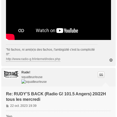
"Ni fachos, ni ami(e)s des fachos, l'ambigüité c'est la complicité
!!!".
http://www.radio-g.fr/internet/index.php
H
a
u
t
Rude!
squatteur/euse
Re: RUDY'S BACK (Radio G! 101.5 Angers) 20/22H
tous les mercredi
M
22 oct. 2023 19:39
e
s
Yep,