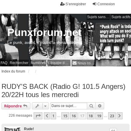
S’enregistrer
Connexion
Sujets sans réponse
Sujets actifs
Punxforum.net
Le punk, avant, c'était d'la dynamite !
FAQ
Rechercher
Membres
L’équipe du forum
Nous contacter
Index du forum
RUDY'S BACK (Radio G! 101.5 Angers)
20/22H tous les mercredi
Rechercher
Recherche avan
Répondre
Page
17
sur
23
1
15
16
17
18
19
23
Précédente
Sui
226 messages
…
…
Rude!