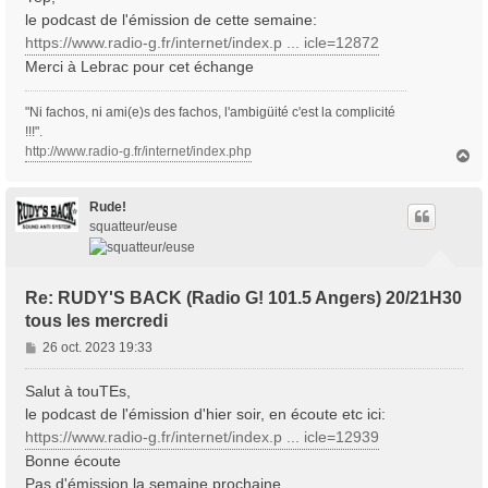
s
le podcast de l'émission de cette semaine:
a
https://www.radio-g.fr/internet/index.p ... icle=12872
g
Merci à Lebrac pour cet échange
e
"Ni fachos, ni ami(e)s des fachos, l'ambigüité c'est la complicité
!!!".
http://www.radio-g.fr/internet/index.php
H
a
u
t
Rude!
squatteur/euse
Re: RUDY'S BACK (Radio G! 101.5 Angers) 20/21H30
tous les mercredi
M
26 oct. 2023 19:33
e
s
Salut à touTEs,
s
le podcast de l'émission d'hier soir, en écoute etc ici:
a
https://www.radio-g.fr/internet/index.p ... icle=12939
g
Bonne écoute
e
Pas d'émission la semaine prochaine