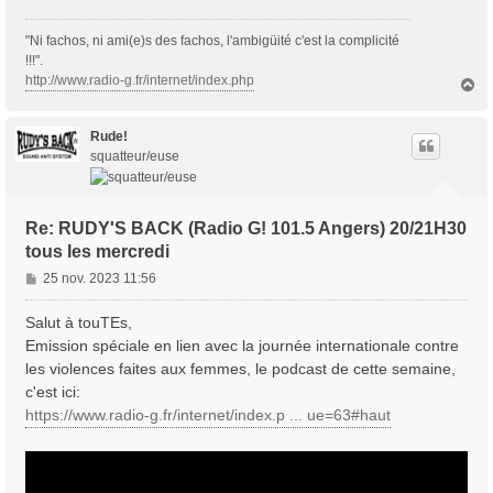
"Ni fachos, ni ami(e)s des fachos, l'ambigüité c'est la complicité
!!!".
http://www.radio-g.fr/internet/index.php
H
a
u
t
Rude!
squatteur/euse
Re: RUDY'S BACK (Radio G! 101.5 Angers) 20/21H30
tous les mercredi
M
25 nov. 2023 11:56
e
s
Salut à touTEs,
s
Emission spéciale en lien avec la journée internationale contre
a
les violences faites aux femmes, le podcast de cette semaine,
g
c'est ici:
e
https://www.radio-g.fr/internet/index.p ... ue=63#haut