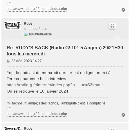
!!!".
http://www.radio-g.fr/internet/index.php
H
a
u
t
Rude!
squatteur/euse
Re: RUDY'S BACK (Radio G! 101.5 Angers) 20/21H30
tous les mercredi
M
23 déc. 2023 14:27
e
s
Yep, le podcast de mercredi dernier est en ligne, merci à
s
Teresa pour cette belle interview :
a
https://radio-g.fr/internet/index.php?n ... ue=63#haut
g
On se retrouve le 10 janvier 2024
e
"Ni fachos, ni ami(e)s des fachos, l'ambigüité c'est la complicité
!!!".
http://www.radio-g.fr/internet/index.php
H
a
u
t
Rude!