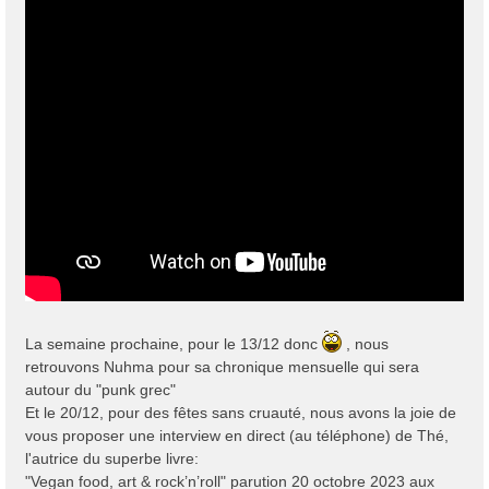
La semaine prochaine, pour le 13/12 donc
, nous
retrouvons Nuhma pour sa chronique mensuelle qui sera
autour du "punk grec"
Et le 20/12, pour des fêtes sans cruauté, nous avons la joie de
vous proposer une interview en direct (au téléphone) de Thé,
l'autrice du superbe livre:
"Vegan food, art & rock’n’roll" parution 20 octobre 2023 aux