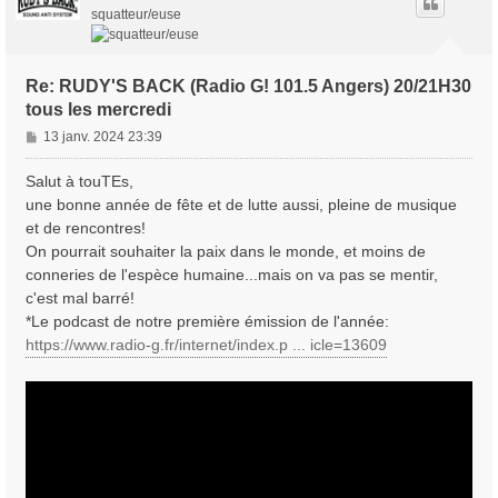
squatteur/euse
Re: RUDY'S BACK (Radio G! 101.5 Angers) 20/21H30
tous les mercredi
M
13 janv. 2024 23:39
e
s
Salut à touTEs,
s
une bonne année de fête et de lutte aussi, pleine de musique
a
et de rencontres!
g
On pourrait souhaiter la paix dans le monde, et moins de
e
conneries de l'espèce humaine...mais on va pas se mentir,
c'est mal barré!
*Le podcast de notre première émission de l'année:
https://www.radio-g.fr/internet/index.p ... icle=13609