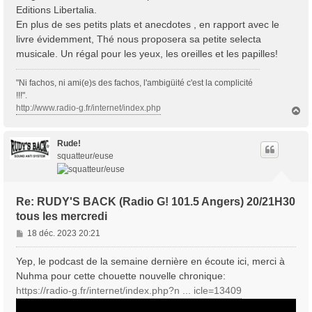
Editions Libertalia.
En plus de ses petits plats et anecdotes , en rapport avec le
livre évidemment, Thé nous proposera sa petite selecta
musicale. Un régal pour les yeux, les oreilles et les papilles!
"Ni fachos, ni ami(e)s des fachos, l'ambigüité c'est la complicité
!!!".
http://www.radio-g.fr/internet/index.php
H
a
u
t
Rude!
squatteur/euse
Re: RUDY'S BACK (Radio G! 101.5 Angers) 20/21H30
tous les mercredi
M
18 déc. 2023 20:21
e
s
Yep, le podcast de la semaine dernière en écoute ici, merci à
s
Nuhma pour cette chouette nouvelle chronique:
a
https://radio-g.fr/internet/index.php?n ... icle=13409
g
e