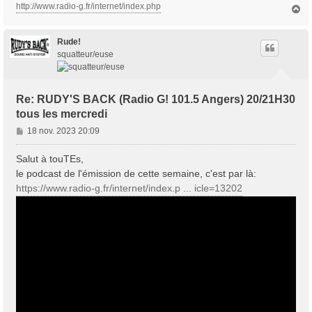
http://www.radio-g.fr/internet/index.php
H
a
u
t
Rude!
squatteur/euse
Re: RUDY'S BACK (Radio G! 101.5 Angers) 20/21H30
tous les mercredi
M
18 nov. 2023 20:09
e
s
Salut à touTEs,
s
le podcast de l'émission de cette semaine, c'est par là:
a
https://www.radio-g.fr/internet/index.p ... icle=13202
g
e