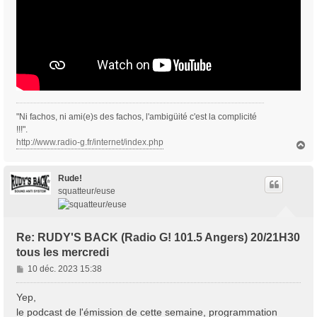
"Ni fachos, ni ami(e)s des fachos, l'ambigüité c'est la complicité
!!!".
http://www.radio-g.fr/internet/index.php
H
a
u
t
Rude!
squatteur/euse
Re: RUDY'S BACK (Radio G! 101.5 Angers) 20/21H30
tous les mercredi
M
10 déc. 2023 15:38
e
s
Yep,
s
le podcast de l'émission de cette semaine, programmation