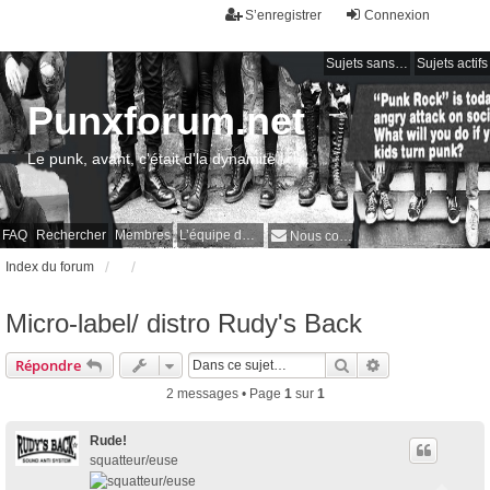
S’enregistrer
Connexion
Sujets sans réponse
Sujets actifs
Punxforum.net
Le punk, avant, c'était d'la dynamite !
FAQ
Rechercher
Membres
L’équipe du forum
Nous contacter
Index du forum
Micro-label/ distro Rudy's Back
Rechercher
Recherche avan
Répondre
2 messages • Page
1
sur
1
Rude!
squatteur/euse