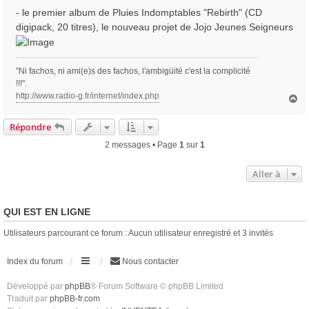
- le premier album de Pluies Indomptables "Rebirth" (CD
digipack, 20 titres), le nouveau projet de Jojo Jeunes Seigneurs
"Ni fachos, ni ami(e)s des fachos, l'ambigüité c'est la complicité
!!!".
http://www.radio-g.fr/internet/index.php
H
a
u
Répondre
t
2 messages • Page
1
sur
1
Aller à
QUI EST EN LIGNE
Utilisateurs parcourant ce forum : Aucun utilisateur enregistré et 3 invités
Index du forum
Nous contacter
Développé par
phpBB
® Forum Software © phpBB Limited
Traduit par
phpBB-fr.com