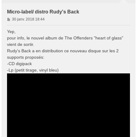
Micro-label/ distro Rudy's Back
M
30 janv. 2018 18:44
e
s
Yep,
s
pour info, le nouvel album de The Offenders "heart of glass"
a
vient de sortir.
g
Rudy's Back a en distribution ce nouveau disque sur les 2
e
supports proposés:
-CD digipack
-Lp (petit tirage, vinyl bleu)