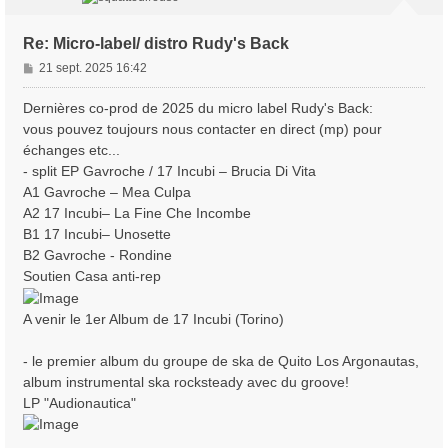
Re: Micro-label/ distro Rudy's Back
M
21 sept. 2025 16:42
e
s
Dernières co-prod de 2025 du micro label Rudy's Back:
s
vous pouvez toujours nous contacter en direct (mp) pour
a
échanges etc...
g
- split EP Gavroche / 17 Incubi – Brucia Di Vita
e
A1 Gavroche – Mea Culpa
A2 17 Incubi– La Fine Che Incombe
B1 17 Incubi– Unosette
B2 Gavroche - Rondine
Soutien Casa anti-rep
A venir le 1er Album de 17 Incubi (Torino)
- le premier album du groupe de ska de Quito Los Argonautas,
album instrumental ska rocksteady avec du groove!
LP "Audionautica"