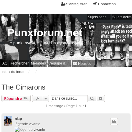
S’enregistrer
Connexion
Sujets sans réponse
Sujets actifs
Punxforum.net
Le punk, avant, c'était d'la dynamite !
FAQ
Rechercher
Membres
L’équipe du forum
Nous contacter
Index du forum
The Cimarons
Rechercher
Recherche avan
Répondre
1 message • Page
1
sur
1
niap
légende vivante