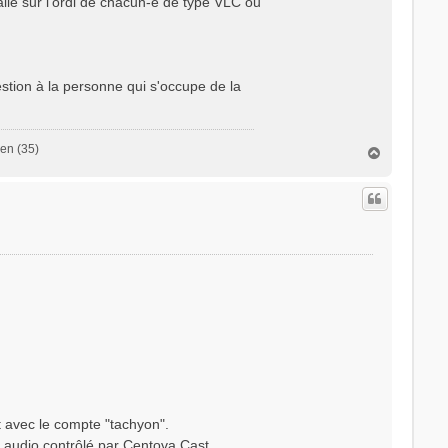
allé sur l'ordi de chacun-e de type VLC ou
uestion à la personne qui s'occupe de la
en (35)
H
a
u
t
st avec le compte "tachyon".
 audio contrôlé par Centova Cast.