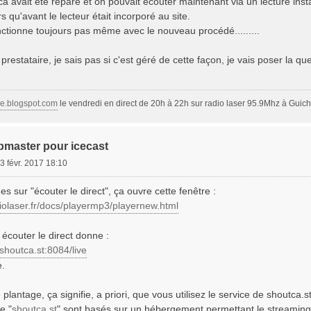
 avait été réparé et on pouvait écouter maintenant via un lecture inst
ors qu'avant le lecteur était incorporé au site.
ctionne toujours pas même avec le nouveau procédé.........
prestataire, je sais pas si c'est géré de cette façon, je vais poser la q
ge.blogspot.com
le vendredi en direct de 20h à 22h sur radio laser 95.9Mhz à Guich
bmaster pour icecast
3 févr. 2017 18:10
s sur "écouter le direct", ça ouvre cette fenêtre :
iolaser.fr/docs/playermp3/playernew.html
 écouter le direct donne :
.shoutca.st:8084/live
e.
 plantage, ça signifie, a priori, que vous utilisez le service de shoutca.
e "
shoutca.st
" sont basés sur un hébergement permettant le streaming