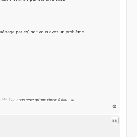
amétrage par ex) soit vous avez un problème
sable. Il ne nous reste qu'une chose à faire : la
H
a
u
t