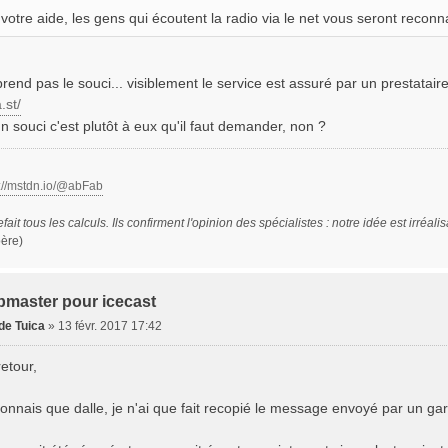
votre aide, les gens qui écoutent la radio via le net vous seront reconn
rend pas le souci... visiblement le service est assuré par un prestataire
.st/
n souci c'est plutôt à eux qu'il faut demander, non ?
s://mstdn.io/@abFab
efait tous les calculs. Ils confirment l'opinion des spécialistes : notre idée est irréali
oère)
bmaster pour icecast
de Tuica
»
13 févr. 2017 17:42
retour,
connais que dalle, je n'ai que fait recopié le message envoyé par un gar