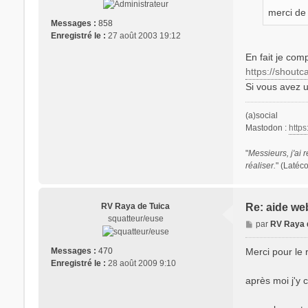
merci de 
Messages :
858
Enregistré le :
27 août 2003 19:12
En fait je comp
https://shoutca
Si vous avez u
(a)social
Mastodon :
http
"
Messieurs, j'ai r
réaliser.
" (Latéc
RV Raya de Tuica
Re: aide we
squatteur/euse
M
par
RV Raya 
e
s
Merci pour le 
Messages :
470
s
Enregistré le :
28 août 2009 9:10
a
après moi j'y 
g
e