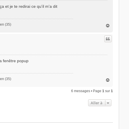
 et je te redirai ce qu'il m'a dit
en (35)
H
a
u
t
la fenêtre popup
en (35)
H
a
u
6 messages • Page
1
sur
1
t
Aller à