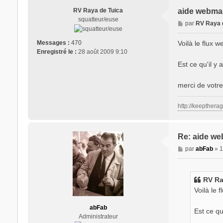
RV Raya de Tuica
aide webmas
squatteur/euse
M
par
RV Raya 
e
s
Voilà le flux w
Messages :
470
s
Enregistré le :
28 août 2009 9:10
a
Est ce qu'il y 
g
e
merci de votre
http://keepthera
Re: aide we
M
par
abFab
»
1
e
s
s
RV Ray
a
Voilà le 
g
e
abFab
Est ce qu
Administrateur