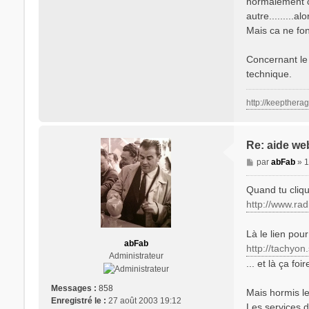
normalement ca
autre.........al
Mais ca ne fon
Concernant le 
technique.
http://keepthera
Re: aide we
M
par
abFab
»
1
e
s
Quand tu clique
s
http://www.rad
a
g
Là le lien pour
e
abFab
http://tachyon
Administrateur
... et là ça foir
Messages :
858
Mais hormis le
Enregistré le :
27 août 2003 19:12
Les services d