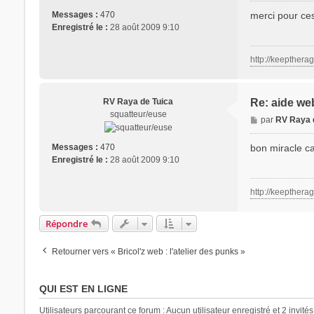
s
merci pour ces 
Messages :
470
s
Enregistré le :
28 août 2009 9:10
a
g
http://keepthera
e
RV Raya de Tuica
Re: aide we
squatteur/euse
M
par
RV Raya 
e
s
bon miracle ca
Messages :
470
s
Enregistré le :
28 août 2009 9:10
a
g
http://keepthera
e
Répondre
Retourner vers « Bricol'z web : l'atelier des punks »
QUI EST EN LIGNE
Utilisateurs parcourant ce forum : Aucun utilisateur enregistré et 2 invités