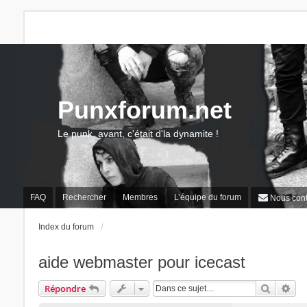
Punxforum.net
Le punk, avant, c'était d'la dynamite !
FAQ
Rechercher
Membres
L’équipe du forum
Nous cont
Index du forum
aide webmaster pour icecast
Recherc
Rec
Répondre