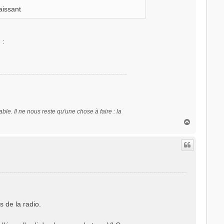
aissant
 :
sable. Il ne nous reste qu'une chose à faire : la
H
a
u
t
s de la radio.