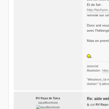
Et de fait :
http://tachyon
renvoie sur u
Donc soit vous
avec l'héberge
Mais en premier 
(a)social
Mastodon :
http
"
Messieurs, j'ai r
réaliser.
" (Latéc
RV Raya de Tuica
Re: aide we
squatteur/euse
M
par
RV Raya 
e