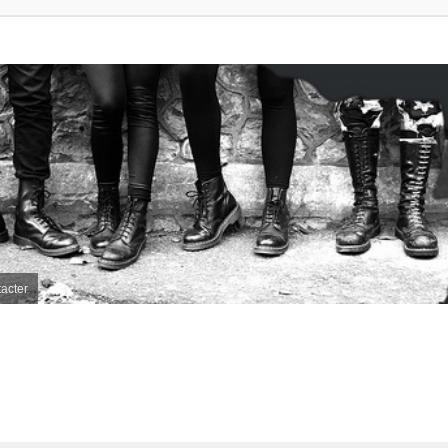
acter
her
herche avancée