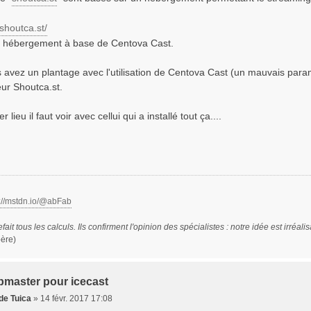
.shoutca.st/
n hébergement à base de Centova Cast.
 avez un plantage avec l'utilisation de Centova Cast (un mauvais par
ur Shoutca.st.
lieu il faut voir avec cellui qui a installé tout ça....
s://mstdn.io/@abFab
efait tous les calculs. Ils confirment l'opinion des spécialistes : notre idée est irréali
oère)
bmaster pour icecast
de Tuica
»
14 févr. 2017 17:08