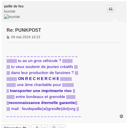
u
t
paille de feu
touriste
Re: PUNKPOST
M
09 mai 2024 16:23
e
s
s
_ _ _ _ _ _ _ _ _ _ _ _ _ _ _ _ _ _ _ _ _
a
||||||||| tu as un gros véhicule ? |||||||||
g
||| tu veux soutenir de jeunes créatifs |||
e
||| dans leur production de fanzines ? |||
|||||||||
ON R E C H E R C H E
||||||||||
|||||||| une âme charitable pour ||||||||||
||
transporter une imprimante riso
||
||||||| entre bordeaux et grenoble ||||||||
||
reconnaissance éternelle garantie
||
||| mail : feudepaille(at)gresille(dot)org ||
_ _ _ _ _ _ _ _ _ _ _ _ _ _ _ _ _ _ _ _ _ _
H
a
u
Répondre