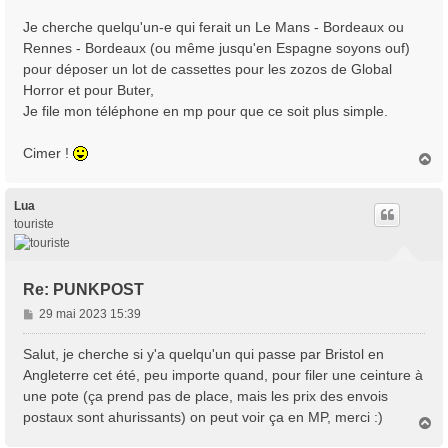
a
Je cherche quelqu'un-e qui ferait un Le Mans - Bordeaux ou
g
Rennes - Bordeaux (ou même jusqu'en Espagne soyons ouf)
e
pour déposer un lot de cassettes pour les zozos de Global
Horror et pour Buter,
Je file mon téléphone en mp pour que ce soit plus simple.
Cimer !
H
a
u
t
Lua
touriste
Re: PUNKPOST
M
29 mai 2023 15:39
e
s
Salut, je cherche si y'a quelqu'un qui passe par Bristol en
s
Angleterre cet été, peu importe quand, pour filer une ceinture à
a
une pote (ça prend pas de place, mais les prix des envois
g
postaux sont ahurissants) on peut voir ça en MP, merci :)
e
H
a