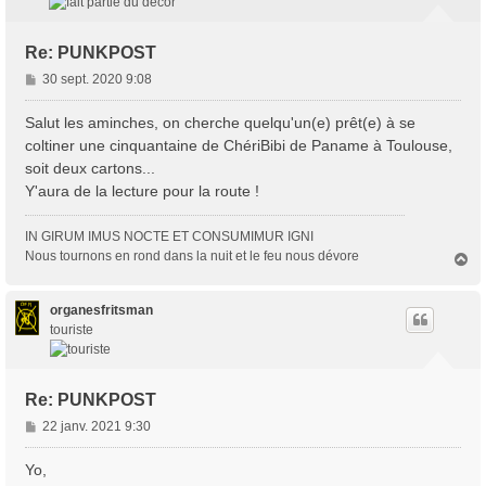
Re: PUNKPOST
M
30 sept. 2020 9:08
e
s
Salut les aminches, on cherche quelqu'un(e) prêt(e) à se
s
coltiner une cinquantaine de ChériBibi de Paname à Toulouse,
a
soit deux cartons...
g
Y'aura de la lecture pour la route !
e
IN GIRUM IMUS NOCTE ET CONSUMIMUR IGNI
Nous tournons en rond dans la nuit et le feu nous dévore
H
a
u
t
organesfritsman
touriste
Re: PUNKPOST
M
22 janv. 2021 9:30
e
s
Yo,
s