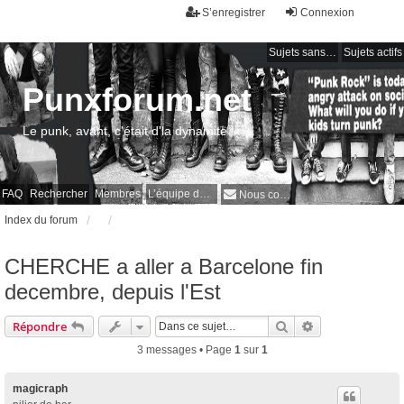
S’enregistrer
Connexion
Sujets sans réponse
Sujets actifs
Punxforum.net
Le punk, avant, c'était d'la dynamite !
FAQ
Rechercher
Membres
L’équipe du forum
Nous contacter
Index du forum
CHERCHE a aller a Barcelone fin
decembre, depuis l'Est
Rechercher
Recherche avan
Répondre
3 messages • Page
1
sur
1
magicraph