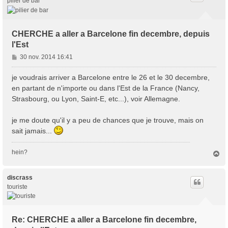
pilier de bar
CHERCHE a aller a Barcelone fin decembre, depuis
l'Est
M
30 nov. 2014 16:41
e
s
je voudrais arriver a Barcelone entre le 26 et le 30 decembre,
s
en partant de n'importe ou dans l'Est de la France (Nancy,
a
Strasbourg, ou Lyon, Saint-E, etc...), voir Allemagne.
g
e
je me doute qu'il y a peu de chances que je trouve, mais on
sait jamais...
hein?
H
a
u
t
discrass
touriste
Re: CHERCHE a aller a Barcelone fin decembre,