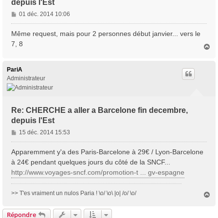
depuis l'Est
M
01 déc. 2014 10:06
e
s
Même request, mais pour 2 personnes début janvier... vers le
s
7, 8
H
a
a
g
u
e
t
PariA
Administrateur
Re: CHERCHE a aller a Barcelone fin decembre,
depuis l'Est
M
15 déc. 2014 15:53
e
s
Apparemment y'a des Paris-Barcelone à 29€ / Lyon-Barcelone
s
à 24€ pendant quelques jours du côté de la SNCF...
a
http://www.voyages-sncf.com/promotion-t ... gv-espagne
g
e
>> T'es vraiment un nulos Paria ! \o/ \o\ |o| /o/ \o/
H
a
u
Répondre
t