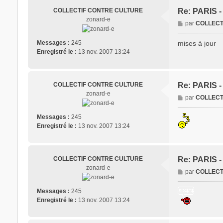
COLLECTIF CONTRE CULTURE
Re: PARIS 
zonard-e
M
par
COLLECT
e
s
mises à jour
Messages :
245
s
Enregistré le :
13 nov. 2007 13:24
a
g
e
COLLECTIF CONTRE CULTURE
Re: PARIS 
zonard-e
M
par
COLLECT
e
s
Messages :
245
s
Enregistré le :
13 nov. 2007 13:24
a
g
e
COLLECTIF CONTRE CULTURE
Re: PARIS 
zonard-e
M
par
COLLECT
e
s
Messages :
245
s
Enregistré le :
13 nov. 2007 13:24
a
g