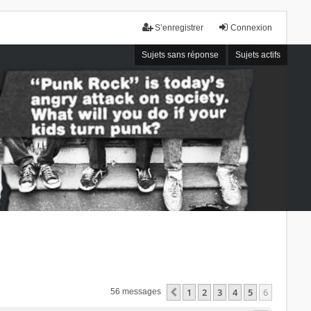
S’enregistrer
Connexion
Sujets sans réponse
Sujets actifs
1
2
3
4
5
6
Précédente
56 messages