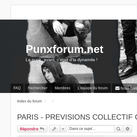
Punxforum.net
Le punk, avant, c'était d'la dynamite !
FAQ
Rechercher
Membres
L’équipe du forum
Nous cont
Index du forum
PARIS - PREVISIONS COLLECTIF
Recherc
Rec
Répondre