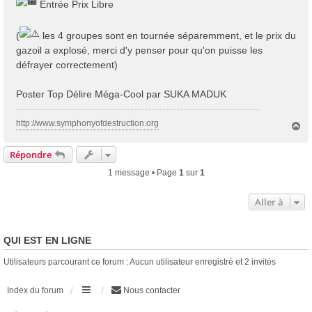
Entrée Prix Libre
(
les 4 groupes sont en tournée séparemment, et le prix du
gazoil a explosé, merci d'y penser pour qu'on puisse les
défrayer correctement)
Poster Top Délire Méga-Cool par SUKA MADUK
http://www.symphonyofdestruction.org
H
a
u
Répondre
t
1 message • Page
1
sur
1
Aller à
QUI EST EN LIGNE
Utilisateurs parcourant ce forum : Aucun utilisateur enregistré et 2 invités
Index du forum
Nous contacter