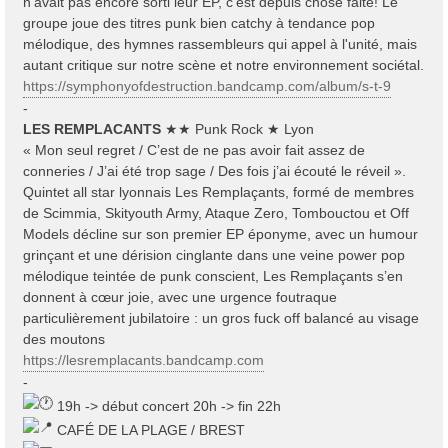
n'avait pas encore sorti leur EP, c'est depuis chose faite! Le
groupe joue des titres punk bien catchy à tendance pop
mélodique, des hymnes rassembleurs qui appel à l'unité, mais
autant critique sur notre scène et notre environnement sociétal.
https://symphonyofdestruction.bandcamp.com/album/s-t-9
-
LES REMPLACANTS
★★ Punk Rock ★ Lyon
« Mon seul regret / C’est de ne pas avoir fait assez de
conneries / J’ai été trop sage / Des fois j’ai écouté le réveil ».
Quintet all star lyonnais Les Remplaçants, formé de membres
de Scimmia, Skityouth Army, Ataque Zero, Tombouctou et Off
Models décline sur son premier EP éponyme, avec un humour
grinçant et une dérision cinglante dans une veine power pop
mélodique teintée de punk conscient, Les Remplaçants s’en
donnent à cœur joie, avec une urgence foutraque
particulièrement jubilatoire : un gros fuck off balancé au visage
des moutons
https://lesremplacants.bandcamp.com
-
19h -> début concert 20h -> fin 22h
CAFÉ DE LA PLAGE / BREST