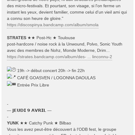
des micro-festivals. Et pourtant, son visage, si l'on ferme un
instant les yeux, devient familier, comme celui d'un vieil ami qui
a connu son heure de gloire."
https://discospinya.bandcamp.com/album/smola
STRATES
★★ Post-Hc ★ Toulouse
post-hardcore / noise rock à la Unwound, Polvo, Sonic Youth
avec des membres de Nohz, Monde Moderne, Drim...
https://strates.bandcamp.com/album/des- ... linconnu-2
19h -> début concert 20h -> fin 22h
CAFÉ GOASVEN / LOGONNA DAOULAS
Entrée Prix Libre
-
— 𝗝𝗘𝗨𝗗𝗜 𝟵 𝗔𝗩𝗥𝗜𝗟 —
-
YUNK
★★ Catchy Punk ★ Bilbao
Vous les avez peut-être découvert à l'ODB fest, le groupe