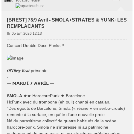
squatteur/euse
[BREST] 7&9 Avril - SMOLA+STRATES & YUNK+LES
REMPLACANTS
M
05 avr. 2026 12:13
e
s
Concert Double Dose Punks!!!
s
a
g
e
𝑶𝒍'𝑫𝒊𝒓𝒕𝒚 𝑩𝒆𝒂𝒕 présente:
-
— 𝗠𝗔𝗥𝗗𝗜 𝟳 𝗔𝗩𝗥𝗜𝗟 —
-
SMOLA
★★ HardcorePunk ★ Barcelone
HcPunk avec du trombone (eh oui!) chanté en catalan.
"Des égouts de Barcelone, Smola (« résine » en serbo-croate)
remonte à la surface, en quête d'une nouvelle proie.
Né du parasitisme collectif de quatre habitués de la scène
hardcore-punk, Smola ne s'intéresse ni au patrimoine
underground de notre pays, ni aux structures préfabriquées