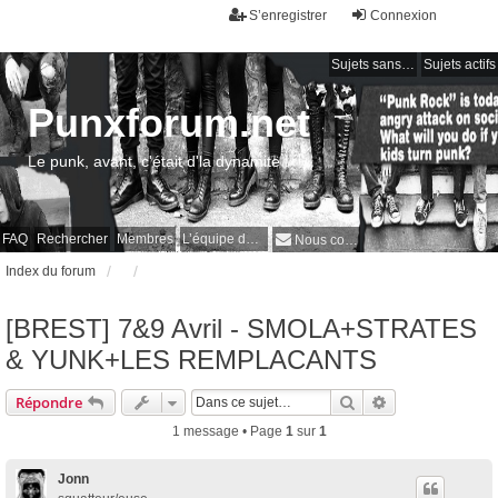
S’enregistrer
Connexion
Sujets sans réponse
Sujets actifs
Punxforum.net
Le punk, avant, c'était d'la dynamite !
FAQ
Rechercher
Membres
L’équipe du forum
Nous contacter
Index du forum
[BREST] 7&9 Avril - SMOLA+STRATES
& YUNK+LES REMPLACANTS
Rechercher
Recherche avan
Répondre
1 message • Page
1
sur
1
Jonn