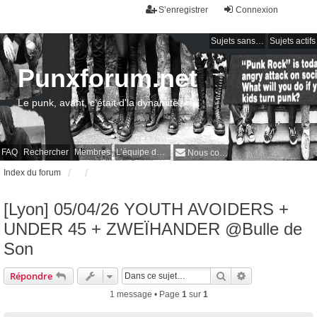
S’enregistrer
Connexion
Sujets sans réponse
Sujets actifs
Punxforum.net
Le punk, avant, c'était d'la dynamite !
FAQ
Rechercher
Membres
L’équipe du forum
Nous contacter
Index du forum
[Lyon] 05/04/26 YOUTH AVOIDERS +
UNDER 45 + ZWEÏHANDER @Bulle de
Son
Rechercher
Recherche avan
Répondre
1 message • Page
1
sur
1