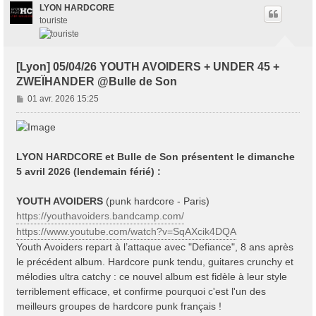
LYON HARDCORE
touriste
[Lyon] 05/04/26 YOUTH AVOIDERS + UNDER 45 +
ZWEÏHANDER @Bulle de Son
M
01 avr. 2026 15:25
e
s
s
a
LYON HARDCORE et Bulle de Son présentent le dimanche
g
5 avril 2026 (lendemain férié) :
e
YOUTH AVOIDERS
(punk hardcore - Paris)
https://youthavoiders.bandcamp.com/
https://www.youtube.com/watch?v=SqAXcik4DQA
Youth Avoiders repart à l’attaque avec "Defiance", 8 ans après
le précédent album. Hardcore punk tendu, guitares crunchy et
mélodies ultra catchy : ce nouvel album est fidèle à leur style
terriblement efficace, et confirme pourquoi c'est l'un des
meilleurs groupes de hardcore punk français !