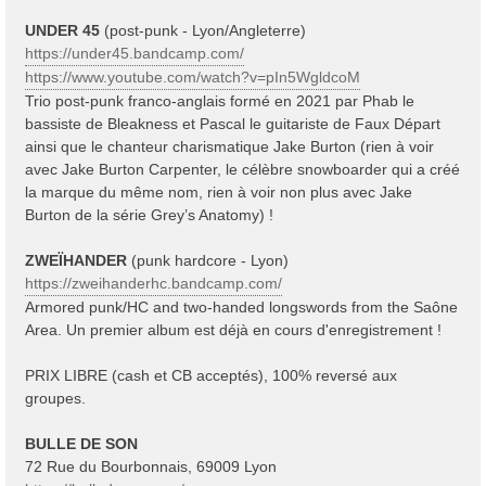
UNDER 45
(post-punk - Lyon/Angleterre)
https://under45.bandcamp.com/
https://www.youtube.com/watch?v=pIn5WgldcoM
Trio post-punk franco-anglais formé en 2021 par Phab le
bassiste de Bleakness et Pascal le guitariste de Faux Départ
ainsi que le chanteur charismatique Jake Burton (rien à voir
avec Jake Burton Carpenter, le célèbre snowboarder qui a créé
la marque du même nom, rien à voir non plus avec Jake
Burton de la série Grey’s Anatomy) !
ZWEÏHANDER
(punk hardcore - Lyon)
https://zweihanderhc.bandcamp.com/
Armored punk/HC and two-handed longswords from the Saône
Area. Un premier album est déjà en cours d'enregistrement !
PRIX LIBRE (cash et CB acceptés), 100% reversé aux
groupes.
BULLE DE SON
72 Rue du Bourbonnais, 69009 Lyon