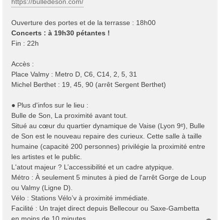
https://bulledeson.com/
Ouverture des portes et de la terrasse : 18h00
Concerts : à 19h30 pétantes !
Fin : 22h
Accès :
Place Valmy : Metro D, C6, C14, 2, 5, 31
Michel Berthet : 19, 45, 90 (arrêt Sergent Berthet)
● Plus d'infos sur le lieu :
Bulle de Son, La proximité avant tout.
Situé au cœur du quartier dynamique de Vaise (Lyon 9ᵉ), Bulle
de Son est le nouveau repaire des curieux. Cette salle à taille
humaine (capacité 200 personnes) privilégie la proximité entre
les artistes et le public.
L'atout majeur ? L’accessibilité et un cadre atypique.
Métro : À seulement 5 minutes à pied de l'arrêt Gorge de Loup
ou Valmy (Ligne D).
Vélo : Stations Vélo’v à proximité immédiate.
Facilité : Un trajet direct depuis Bellecour ou Saxe-Gambetta
en moins de 10 minutes.